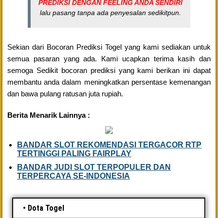
PREDIKSI DENGAN FEELING ANDA SENDIRI
lalu pasang tanpa ada penyesalan sedikitpun.
Sekian dari Bocoran Prediksi Togel yang kami sediakan untuk
semua pasaran yang ada. Kami ucapkan terima kasih dan
semoga Sedikit bocoran prediksi yang kami berikan ini dapat
membantu anda dalam meningkatkan persentase kemenangan
dan bawa pulang ratusan juta rupiah.
Berita Menarik Lainnya :
BANDAR SLOT REKOMENDASI TERGACOR RTP
TERTINGGI PALING FAIRPLAY
BANDAR JUDI SLOT TERPOPULER DAN
TERPERCAYA SE-INDONESIA
Dota Togel