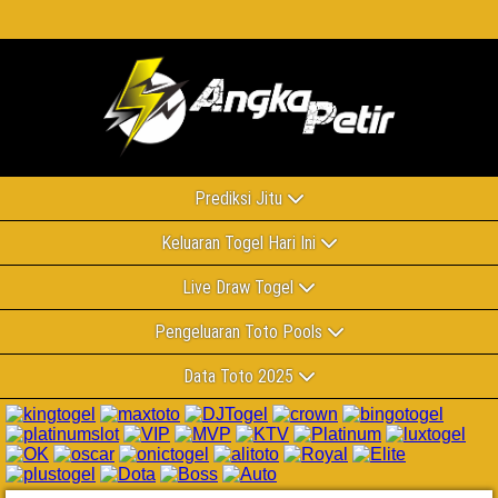
Prediksi Jitu
Keluaran Togel Hari Ini
Live Draw Togel
Pengeluaran Toto Pools
Data Toto 2025