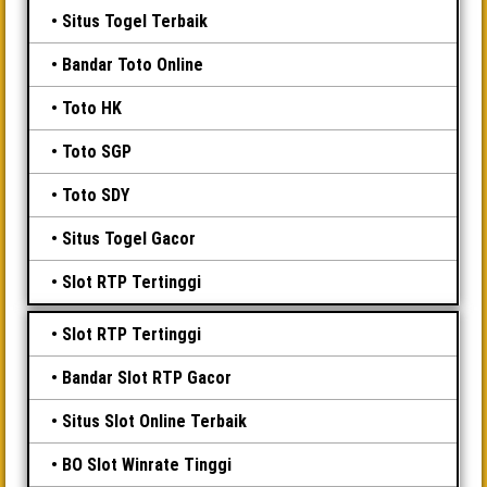
Situs Togel Terbaik
Bandar Toto Online
Toto HK
Toto SGP
Toto SDY
Situs Togel Gacor
Slot RTP Tertinggi
Slot RTP Tertinggi
Bandar Slot RTP Gacor
Situs Slot Online Terbaik
BO Slot Winrate Tinggi