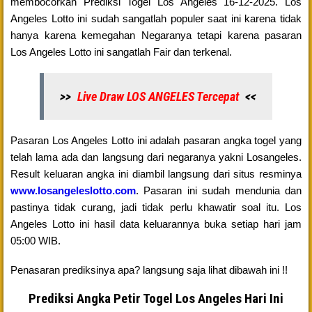
membocorkan Prediksi Togel Los Angeles 16-12-2025. Los
Angeles Lotto ini sudah sangatlah populer saat ini karena tidak
hanya karena kemegahan Negaranya tetapi karena pasaran
Los Angeles Lotto ini sangatlah Fair dan terkenal.
>>
Live Draw LOS ANGELES Tercepat
<<
Pasaran Los Angeles Lotto ini adalah pasaran angka togel yang
telah lama ada dan langsung dari negaranya yakni Losangeles.
Result keluaran angka ini diambil langsung dari situs resminya
www.losangeleslotto.com
. Pasaran ini sudah mendunia dan
pastinya tidak curang, jadi tidak perlu khawatir soal itu. Los
Angeles Lotto ini hasil data keluarannya buka setiap hari jam
05:00 WIB.
Penasaran prediksinya apa? langsung saja lihat dibawah ini !!
Prediksi Angka Petir Togel Los Angeles Hari Ini