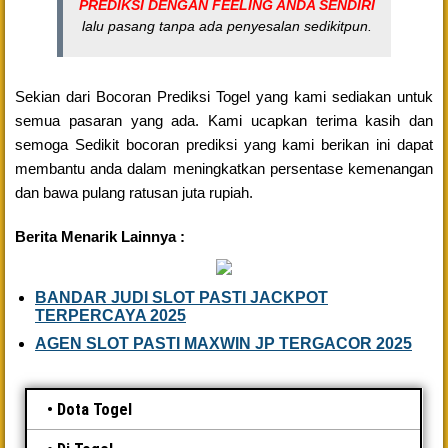
PREDIKSI DENGAN FEELING ANDA SENDIRI
lalu pasang tanpa ada penyesalan sedikitpun.
Sekian dari Bocoran Prediksi Togel yang kami sediakan untuk
semua pasaran yang ada. Kami ucapkan terima kasih dan
semoga Sedikit bocoran prediksi yang kami berikan ini dapat
membantu anda dalam meningkatkan persentase kemenangan
dan bawa pulang ratusan juta rupiah.
Berita Menarik Lainnya :
BANDAR JUDI SLOT PASTI JACKPOT
TERPERCAYA 2025
AGEN SLOT PASTI MAXWIN JP TERGACOR 2025
Dota Togel