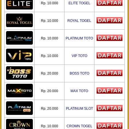
Rp. 10.000
ELITE TOGEL
Rp. 10.000
ROYAL TOGEL
Rp. 10.000
PLATINUM TOTO
Rp. 10.000
VIP TOTO
Rp. 20.000
BOSS TOTO
Rp. 20.000
MAX TOTO
Rp. 20.000
PLATINUM SLOT
Rp. 10.000
CROWN TOGEL