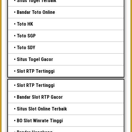
Situs Togel Terbaik
Bandar Toto Online
Toto HK
Toto SGP
Toto SDY
Situs Togel Gacor
Slot RTP Tertinggi
Slot RTP Tertinggi
Bandar Slot RTP Gacor
Situs Slot Online Terbaik
BO Slot Winrate Tinggi