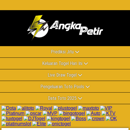
Prediksi Jitu
Keluaran Togel Hari Ini
Live Draw Togel
Pengeluaran Toto Pools
Data Toto 2025