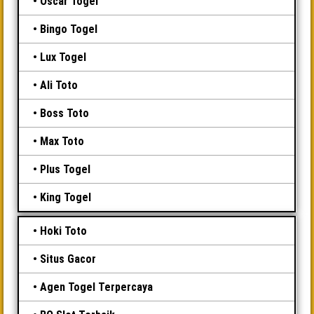
Oscar Togel
Bingo Togel
Lux Togel
Ali Toto
Boss Toto
Max Toto
Plus Togel
King Togel
Hoki Toto
Situs Gacor
Agen Togel Terpercaya