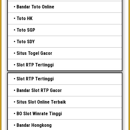
Bandar Toto Online
Toto HK
Toto SGP
Toto SDY
Situs Togel Gacor
Slot RTP Tertinggi
Slot RTP Tertinggi
Bandar Slot RTP Gacor
Situs Slot Online Terbaik
BO Slot Winrate Tinggi
Bandar Hongkong