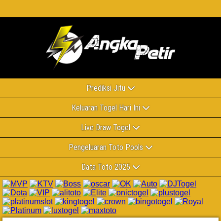
Prediksi Jitu
Keluaran Togel Hari Ini
Live Draw Togel
Pengeluaran Toto Pools
Data Toto 2025