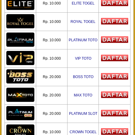
Rp. 10.000
ELITE TOGEL
Rp. 10.000
ROYAL TOGEL
Rp. 10.000
PLATINUM TOTO
Rp. 10.000
VIP TOTO
Rp. 20.000
BOSS TOTO
Rp. 20.000
MAX TOTO
Rp. 20.000
PLATINUM SLOT
Rp. 10.000
CROWN TOGEL