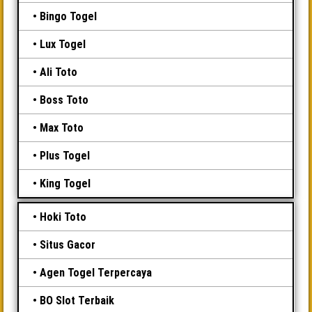
Bingo Togel
Lux Togel
Ali Toto
Boss Toto
Max Toto
Plus Togel
King Togel
Hoki Toto
Situs Gacor
Agen Togel Terpercaya
BO Slot Terbaik