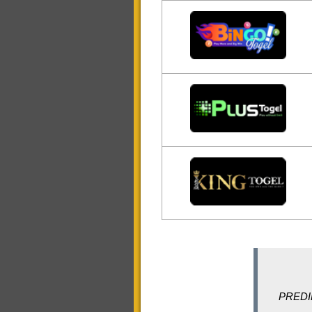
PREDI