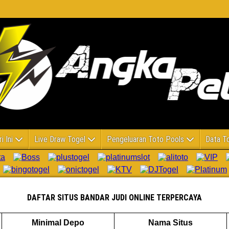
i Ini
Live Draw Togel
Pengeluaran Toto Pools
Data T
DAFTAR SITUS BANDAR JUDI ONLINE TERPERCAYA
Minimal Depo
Nama Situs