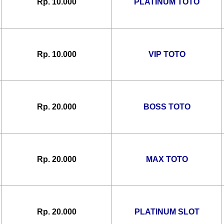
Rp. 10.000
PLATINUM TOTO
Rp. 10.000
VIP TOTO
Rp. 20.000
BOSS TOTO
Rp. 20.000
MAX TOTO
Rp. 20.000
PLATINUM SLOT