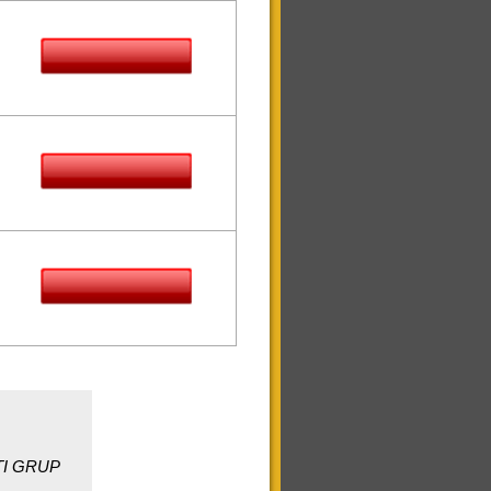
TI GRUP