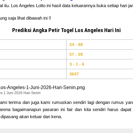
oal itu. Los Angeles Lotto ini hasil data keluarannya buka setiap hari 
g saja lihat dibawah ini !!
Prediksi Angka Petir Togel Los Angeles Hari Ini
24 - 98
57 - 09
3 - 1 - 6
3647
s 1 Juni 2026 Hari Senin
 kami terima dan juga kami rumuskan sendiri lagi dengan rumus yang 
rena bagaimanapun pasaran ini fair dan kita sendiri harus dapat
 dipasang akan keluar dan kena.