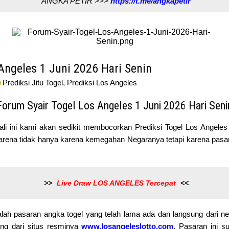
ANGKA PETIR >>>
https://t.me/angkapetir
Angeles 1 Juni 2026 Hari Senin
Prediksi Jitu Togel,
Prediksi Los Angeles
Forum Syair Togel Los Angeles 1 Juni 2026 Hari Seni
ali ini kami akan sedikit membocorkan Prediksi Togel Los Angeles 
karena tidak hanya karena kemegahan Negaranya tetapi karena pasar
>>
Live Draw LOS ANGELES Tercepat
<<
alah pasaran angka togel yang telah lama ada dan langsung dari n
ung dari situs resminya
www.losangeleslotto.com
. Pasaran ini s