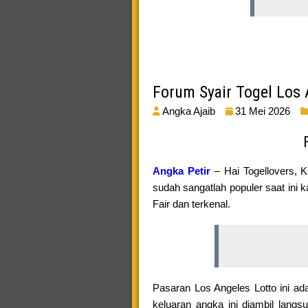
Forum Syair Togel Los 
Angka Ajaib
31 Mei 2026
Angka Petir
– Hai Togellovers, K
sudah sangatlah populer saat ini 
Fair dan terkenal.
Pasaran Los Angeles Lotto ini ad
keluaran angka ini diambil langs