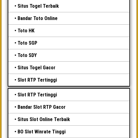
Situs Togel Terbaik
Bandar Toto Online
Toto HK
Toto SGP
Toto SDY
Situs Togel Gacor
Slot RTP Tertinggi
Slot RTP Tertinggi
Bandar Slot RTP Gacor
Situs Slot Online Terbaik
BO Slot Winrate Tinggi