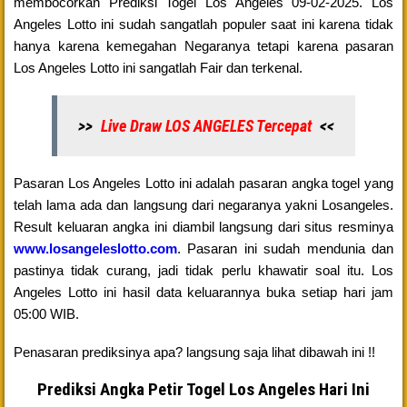
membocorkan Prediksi Togel Los Angeles 09-02-2025. Los
Angeles Lotto ini sudah sangatlah populer saat ini karena tidak
hanya karena kemegahan Negaranya tetapi karena pasaran
Los Angeles Lotto ini sangatlah Fair dan terkenal.
>>
Live Draw LOS ANGELES Tercepat
<<
Pasaran Los Angeles Lotto ini adalah pasaran angka togel yang
telah lama ada dan langsung dari negaranya yakni Losangeles.
Result keluaran angka ini diambil langsung dari situs resminya
www.losangeleslotto.com
. Pasaran ini sudah mendunia dan
pastinya tidak curang, jadi tidak perlu khawatir soal itu. Los
Angeles Lotto ini hasil data keluarannya buka setiap hari jam
05:00 WIB.
Penasaran prediksinya apa? langsung saja lihat dibawah ini !!
Prediksi Angka Petir Togel Los Angeles Hari Ini