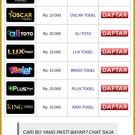
Rp. 10.000
OSCAR TOGEL
Rp. 20.000
ALI TOTO
Rp. 10.000
LUX TOGEL
Rp. 10.000
BINGO TOGEL
Rp. 20.000
PLUS TOGEL
Rp. 10.000
KING TOGEL
CARI BO YANG PASTI BAYAR? CHAT SAJA