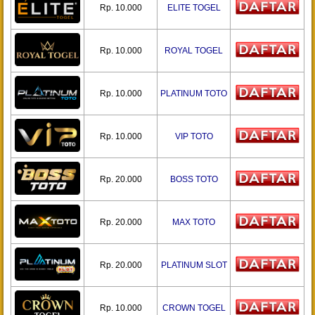
Rp. 10.000
ELITE TOGEL
Rp. 10.000
ROYAL TOGEL
Rp. 10.000
PLATINUM TOTO
Rp. 10.000
VIP TOTO
Rp. 20.000
BOSS TOTO
Rp. 20.000
MAX TOTO
Rp. 20.000
PLATINUM SLOT
Rp. 10.000
CROWN TOGEL