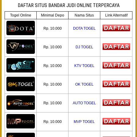
DAFTAR SITUS BANDAR JUDI ONLINE TERPERCAYA
Togel Online
Minimal Depo
Nama Situs
Link Alternatif
Rp. 10.000
DOTA TOGEL
Rp. 10.000
DJ TOGEL
Rp. 10.000
KTV TOGEL
Rp. 10.000
OK TOGEL
Rp. 10.000
AUTO TOGEL
Rp. 10.000
MVP TOGEL