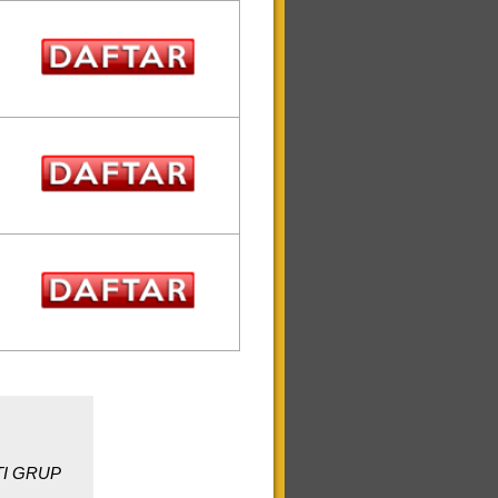
TI GRUP