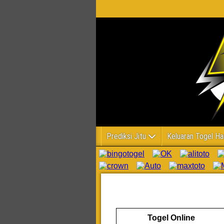
Prediksi Jitu
Keluaran Togel Har
Togel Online