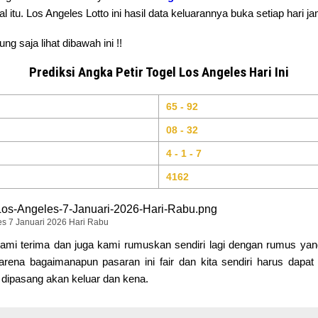
oal itu. Los Angeles Lotto ini hasil data keluarannya buka setiap hari 
g saja lihat dibawah ini !!
Prediksi Angka Petir Togel Los Angeles Hari Ini
65 - 92
08 - 32
4 - 1 - 7
4162
es 7 Januari 2026 Hari Rabu
 kami terima dan juga kami rumuskan sendiri lagi dengan rumus yang 
rena bagaimanapun pasaran ini fair dan kita sendiri harus dapat
 dipasang akan keluar dan kena.