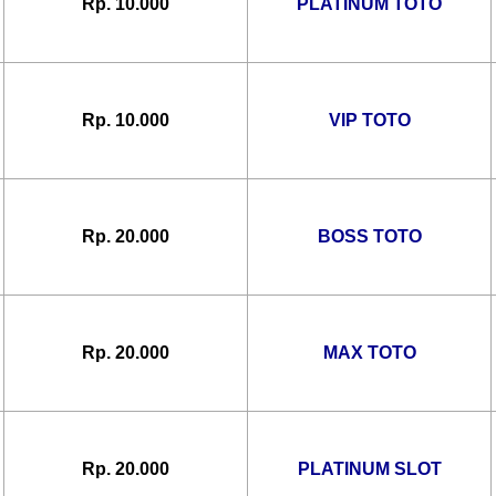
Rp. 10.000
PLATINUM TOTO
Rp. 10.000
VIP TOTO
Rp. 20.000
BOSS TOTO
Rp. 20.000
MAX TOTO
Rp. 20.000
PLATINUM SLOT