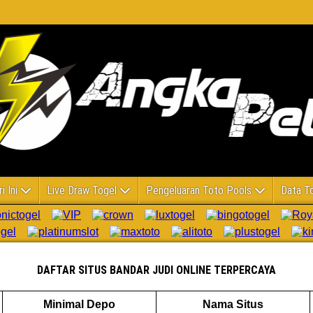
i Ini
Live Draw Togel
Pengeluaran Toto Pools
Data T
DAFTAR SITUS BANDAR JUDI ONLINE TERPERCAYA
Minimal Depo
Nama Situs