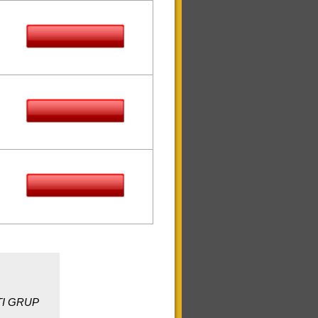
TI GRUP