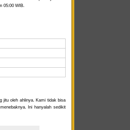
jam 05:00 WIB.
jitu oleh ahlinya. Kami tidak bisa
 menebaknya. Ini hanyalah sedikit