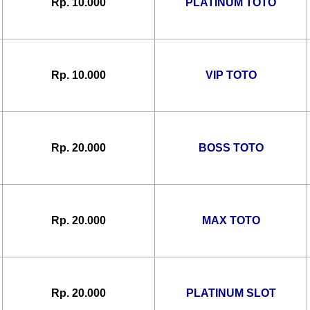
Rp. 10.000
PLATINUM TOTO
Rp. 10.000
VIP TOTO
Rp. 20.000
BOSS TOTO
Rp. 20.000
MAX TOTO
Rp. 20.000
PLATINUM SLOT