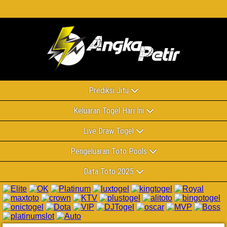
Prediksi Jitu
Keluaran Togel Hari Ini
Live Draw Togel
Pengeluaran Toto Pools
Data Toto 2025