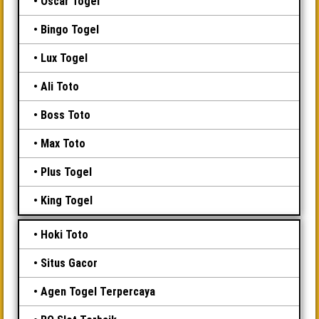
Oscar Togel
Bingo Togel
Lux Togel
Ali Toto
Boss Toto
Max Toto
Plus Togel
King Togel
Hoki Toto
Situs Gacor
Agen Togel Terpercaya