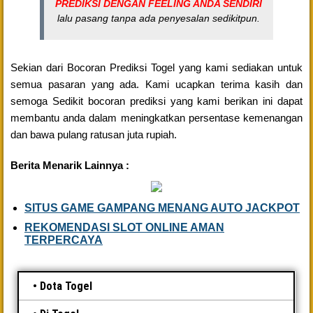
PREDIKSI DENGAN FEELING ANDA SENDIRI
lalu pasang tanpa ada penyesalan sedikitpun.
Sekian dari Bocoran Prediksi Togel yang kami sediakan untuk
semua pasaran yang ada. Kami ucapkan terima kasih dan
semoga Sedikit bocoran prediksi yang kami berikan ini dapat
membantu anda dalam meningkatkan persentase kemenangan
dan bawa pulang ratusan juta rupiah.
Berita Menarik Lainnya :
SITUS GAME GAMPANG MENANG AUTO JACKPOT
REKOMENDASI SLOT ONLINE AMAN
TERPERCAYA
Dota Togel