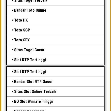
Situs Togel Terbaik
Bandar Toto Online
Toto HK
Toto SGP
Toto SDY
Situs Togel Gacor
Slot RTP Tertinggi
Slot RTP Tertinggi
Bandar Slot RTP Gacor
Situs Slot Online Terbaik
BO Slot Winrate Tinggi