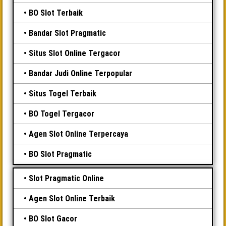
BO Slot Terbaik
Bandar Slot Pragmatic
Situs Slot Online Tergacor
Bandar Judi Online Terpopular
Situs Togel Terbaik
BO Togel Tergacor
Agen Slot Online Terpercaya
BO Slot Pragmatic
Slot Pragmatic Online
Agen Slot Online Terbaik
BO Slot Gacor