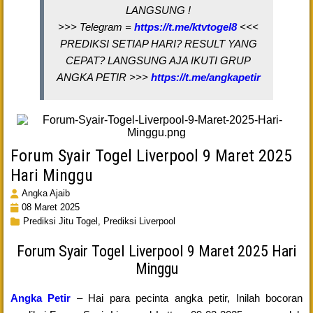
LANGSUNG !
>>> Telegram =
https://t.me/ktvtogel8
<<<
PREDIKSI SETIAP HARI? RESULT YANG
CEPAT? LANGSUNG AJA IKUTI GRUP
ANGKA PETIR >>>
https://t.me/angkapetir
Forum Syair Togel Liverpool 9 Maret 2025
Hari Minggu
Angka Ajaib
08 Maret 2025
Prediksi Jitu Togel,
Prediksi Liverpool
Forum Syair Togel Liverpool 9 Maret 2025 Hari
Minggu
Angka Petir
– Hai para pecinta angka petir, Inilah bocoran