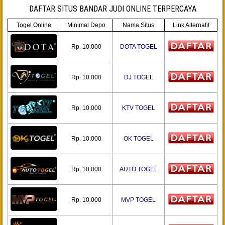
DAFTAR SITUS BANDAR JUDI ONLINE TERPERCAYA
Togel Online
Minimal Depo
Nama Situs
Link Alternatif
Rp. 10.000
DOTA TOGEL
Rp. 10.000
DJ TOGEL
Rp. 10.000
KTV TOGEL
Rp. 10.000
OK TOGEL
Rp. 10.000
AUTO TOGEL
Rp. 10.000
MVP TOGEL