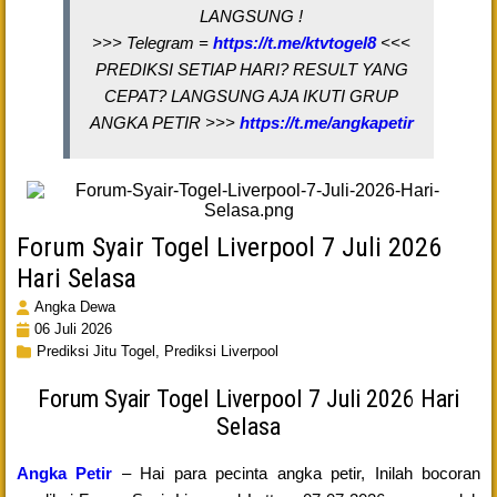
LANGSUNG !
>>> Telegram =
https://t.me/ktvtogel8
<<<
PREDIKSI SETIAP HARI? RESULT YANG
CEPAT? LANGSUNG AJA IKUTI GRUP
ANGKA PETIR >>>
https://t.me/angkapetir
Forum Syair Togel Liverpool 7 Juli 2026
Hari Selasa
Angka Dewa
06 Juli 2026
Prediksi Jitu Togel,
Prediksi Liverpool
Forum Syair Togel Liverpool 7 Juli 2026 Hari
Selasa
Angka Petir
– Hai para pecinta angka petir, Inilah bocoran