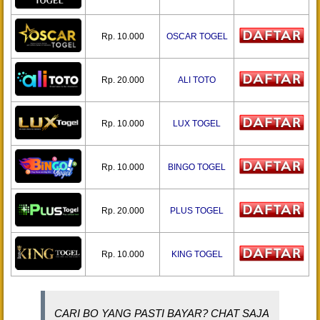
Rp. 10.000
OSCAR TOGEL
Rp. 20.000
ALI TOTO
Rp. 10.000
LUX TOGEL
Rp. 10.000
BINGO TOGEL
Rp. 20.000
PLUS TOGEL
Rp. 10.000
KING TOGEL
CARI BO YANG PASTI BAYAR? CHAT SAJA