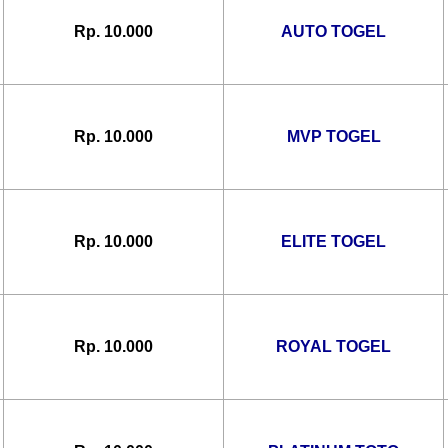
Rp. 10.000
AUTO TOGEL
Rp. 10.000
MVP TOGEL
Rp. 10.000
ELITE TOGEL
Rp. 10.000
ROYAL TOGEL