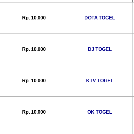
Rp. 10.000
DOTA TOGEL
Rp. 10.000
DJ TOGEL
Rp. 10.000
KTV TOGEL
Rp. 10.000
OK TOGEL