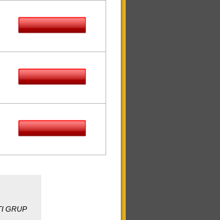
TI GRUP