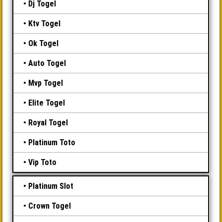
Dj Togel
Ktv Togel
Ok Togel
Auto Togel
Mvp Togel
Elite Togel
Royal Togel
Platinum Toto
Vip Toto
Platinum Slot
Crown Togel