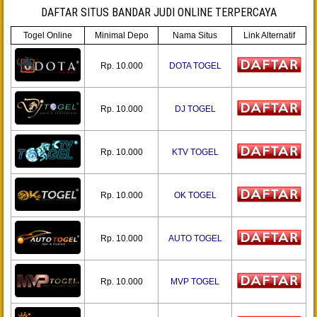
DAFTAR SITUS BANDAR JUDI ONLINE TERPERCAYA
Togel Online
Minimal Depo
Nama Situs
Link Alternatif
Rp. 10.000
DOTA TOGEL
Rp. 10.000
DJ TOGEL
Rp. 10.000
KTV TOGEL
Rp. 10.000
OK TOGEL
Rp. 10.000
AUTO TOGEL
Rp. 10.000
MVP TOGEL