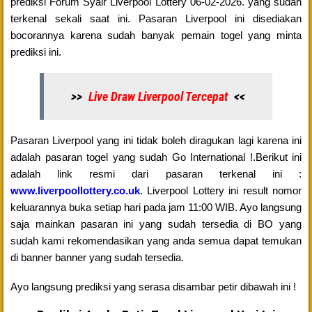
prediksi Forum Syair Liverpool Lottery 06-02-2026. yang sudah
terkenal sekali saat ini. Pasaran Liverpool ini disediakan
bocorannya karena sudah banyak pemain togel yang minta
prediksi ini.
>>
Live Draw Liverpool Tercepat
<<
Pasaran Liverpool yang ini tidak boleh diragukan lagi karena ini
adalah pasaran togel yang sudah Go International !.Berikut ini
adalah link resmi dari pasaran terkenal ini :
www.liverpoollottery.co.uk
. Liverpool Lottery ini result nomor
keluarannya buka setiap hari pada jam 11:00 WIB. Ayo langsung
saja mainkan pasaran ini yang sudah tersedia di BO yang
sudah kami rekomendasikan yang anda semua dapat temukan
di banner banner yang sudah tersedia.
Ayo langsung prediksi yang serasa disambar petir dibawah ini !