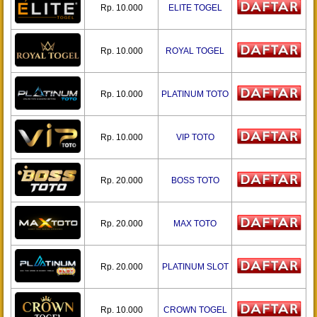
Rp. 10.000
ELITE TOGEL
Rp. 10.000
ROYAL TOGEL
Rp. 10.000
PLATINUM TOTO
Rp. 10.000
VIP TOTO
Rp. 20.000
BOSS TOTO
Rp. 20.000
MAX TOTO
Rp. 20.000
PLATINUM SLOT
Rp. 10.000
CROWN TOGEL