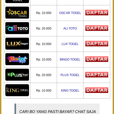
Rp. 10.000
OSCAR TOGEL
Rp. 20.000
ALI TOTO
Rp. 10.000
LUX TOGEL
Rp. 10.000
BINGO TOGEL
Rp. 20.000
PLUS TOGEL
Rp. 10.000
KING TOGEL
CARI BO YANG PASTI BAYAR? CHAT SAJA