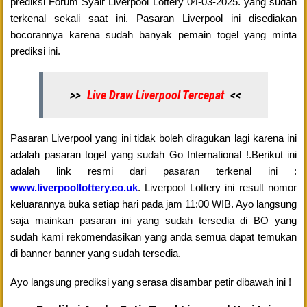
prediksi Forum Syair Liverpool Lottery 04-03-2025. yang sudah
terkenal sekali saat ini. Pasaran Liverpool ini disediakan
bocorannya karena sudah banyak pemain togel yang minta
prediksi ini.
>>
Live Draw Liverpool Tercepat
<<
Pasaran Liverpool yang ini tidak boleh diragukan lagi karena ini
adalah pasaran togel yang sudah Go International !.Berikut ini
adalah link resmi dari pasaran terkenal ini :
www.liverpoollottery.co.uk
. Liverpool Lottery ini result nomor
keluarannya buka setiap hari pada jam 11:00 WIB. Ayo langsung
saja mainkan pasaran ini yang sudah tersedia di BO yang
sudah kami rekomendasikan yang anda semua dapat temukan
di banner banner yang sudah tersedia.
Ayo langsung prediksi yang serasa disambar petir dibawah ini !