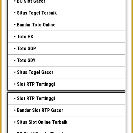
BO Slot Gacor
Situs Togel Terbaik
Bandar Toto Online
Toto HK
Toto SGP
Toto SDY
Situs Togel Gacor
Slot RTP Tertinggi
Slot RTP Tertinggi
Bandar Slot RTP Gacor
Situs Slot Online Terbaik