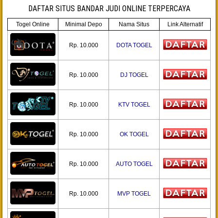
DAFTAR SITUS BANDAR JUDI ONLINE TERPERCAYA
Togel Online
Minimal Depo
Nama Situs
Link Alternatif
Rp. 10.000
DOTA TOGEL
Rp. 10.000
DJ TOGEL
Rp. 10.000
KTV TOGEL
Rp. 10.000
OK TOGEL
Rp. 10.000
AUTO TOGEL
Rp. 10.000
MVP TOGEL