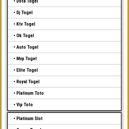
Dota Togel
Dj Togel
Ktv Togel
Ok Togel
Auto Togel
Mvp Togel
Elite Togel
Royal Togel
Platinum Toto
Vip Toto
Platinum Slot