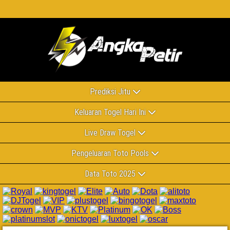
Prediksi Jitu
Keluaran Togel Hari Ini
Live Draw Togel
Pengeluaran Toto Pools
Data Toto 2025