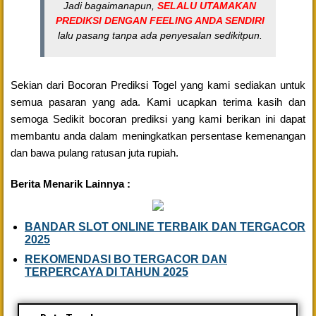
Jadi bagaimanapun,
SELALU UTAMAKAN
PREDIKSI DENGAN FEELING ANDA SENDIRI
lalu pasang tanpa ada penyesalan sedikitpun.
Sekian dari Bocoran Prediksi Togel yang kami sediakan untuk
semua pasaran yang ada. Kami ucapkan terima kasih dan
semoga Sedikit bocoran prediksi yang kami berikan ini dapat
membantu anda dalam meningkatkan persentase kemenangan
dan bawa pulang ratusan juta rupiah.
Berita Menarik Lainnya :
BANDAR SLOT ONLINE TERBAIK DAN TERGACOR
2025
REKOMENDASI BO TERGACOR DAN
TERPERCAYA DI TAHUN 2025