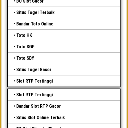
BO Slot Gacor
Situs Togel Terbaik
Bandar Toto Online
Toto HK
Toto SGP
Toto SDY
Situs Togel Gacor
Slot RTP Tertinggi
Slot RTP Tertinggi
Bandar Slot RTP Gacor
Situs Slot Online Terbaik