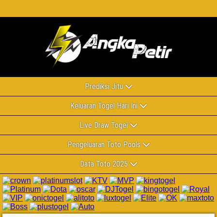
Prediksi Jitu
Keluaran Togel Hari Ini
Live Draw Togel
Pengeluaran Toto Pools
Data Toto 2025