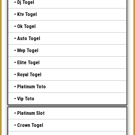
Dj Togel
Ktv Togel
Ok Togel
Auto Togel
Mvp Togel
Elite Togel
Royal Togel
Platinum Toto
Vip Toto
Platinum Slot
Crown Togel