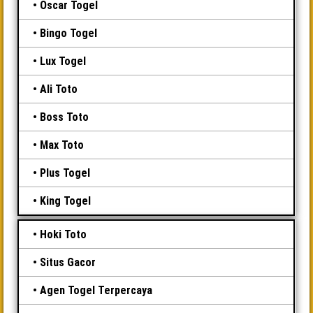
Oscar Togel
Bingo Togel
Lux Togel
Ali Toto
Boss Toto
Max Toto
Plus Togel
King Togel
Hoki Toto
Situs Gacor
Agen Togel Terpercaya