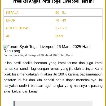
Prediksi Angka Petir Togel Liverpool Hari Ini
KEPALA
90 - 51
EKOR
78 - 49
COLOK BEBAS
2 - 6 - 3
4D
3659
Forum Syair Togel Liverpool 26 Maret 2025 Hari Rabu
Inilah hasil sedikit bocoran yang kami terima dan juga kami
rumuskan sendiri lagi dengan rumus yang jitu oleh ahlinya. Kami
tidak bisa mengatakan ini akan jitu 100% karena bagaimanapun
pasaran ini fair dan kita sendiri harus dapat menebaknya. Ini
hanyalah sedikit bantuan agar angka yang nantinya dipasang
akan keluar dan kena.