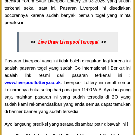
prediksi Forum Syair Liverpool Lottery 26-03-2025. yang sudah
terkenal sekali saat ini. Pasaran Liverpool ini disediakan
bocorannya karena sudah banyak pemain togel yang minta
prediksi ini.
>>
Live Draw Liverpool Tercepat
<<
Pasaran Liverpool yang ini tidak boleh diragukan lagi karena ini
adalah pasaran togel yang sudah Go International !.Berikut ini
adalah link resmi dari pasaran terkenal ini :
www.liverpoollottery.co.uk
. Liverpool Lottery ini result nomor
keluarannya buka setiap hari pada jam 11:00 WIB. Ayo langsung
saja mainkan pasaran ini yang sudah tersedia di BO yang
sudah kami rekomendasikan yang anda semua dapat temukan
di banner banner yang sudah tersedia.
Ayo langsung prediksi yang serasa disambar petir dibawah ini !