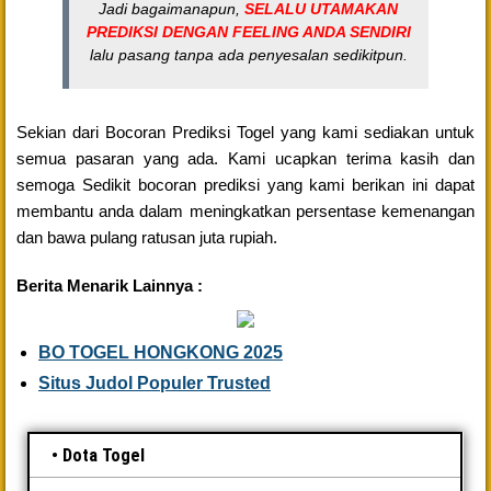
Jadi bagaimanapun,
SELALU UTAMAKAN
PREDIKSI DENGAN FEELING ANDA SENDIRI
lalu pasang tanpa ada penyesalan sedikitpun.
Sekian dari Bocoran Prediksi Togel yang kami sediakan untuk
semua pasaran yang ada. Kami ucapkan terima kasih dan
semoga Sedikit bocoran prediksi yang kami berikan ini dapat
membantu anda dalam meningkatkan persentase kemenangan
dan bawa pulang ratusan juta rupiah.
Berita Menarik Lainnya :
BO TOGEL HONGKONG 2025
Situs Judol Populer Trusted
Dota Togel