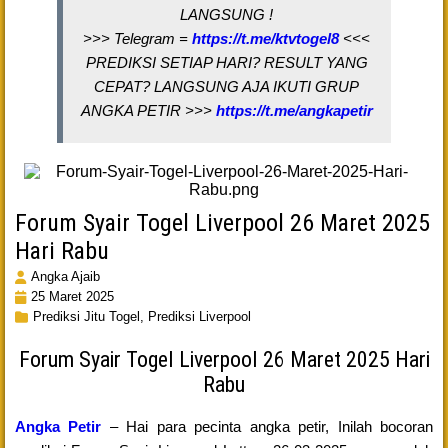
LANGSUNG !
>>> Telegram =
https://t.me/ktvtogel8
<<<
PREDIKSI SETIAP HARI? RESULT YANG
CEPAT? LANGSUNG AJA IKUTI GRUP
ANGKA PETIR >>>
https://t.me/angkapetir
Forum Syair Togel Liverpool 26 Maret 2025
Hari Rabu
Angka Ajaib
25 Maret 2025
Prediksi Jitu Togel,
Prediksi Liverpool
Forum Syair Togel Liverpool 26 Maret 2025 Hari
Rabu
Angka Petir
– Hai para pecinta angka petir, Inilah bocoran