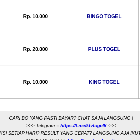
Rp. 10.000
BINGO TOGEL
Rp. 20.000
PLUS TOGEL
Rp. 10.000
KING TOGEL
CARI BO YANG PASTI BAYAR? CHAT SAJA LANGSUNG !
>>> Telegram =
https://t.me/ktvtogel8
<<<
KSI SETIAP HARI? RESULT YANG CEPAT? LANGSUNG AJA IKU