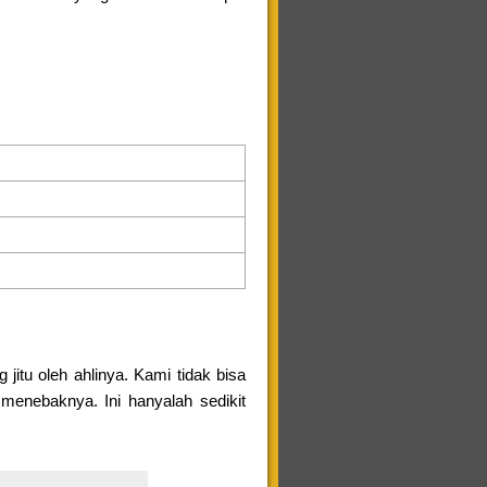
jitu oleh ahlinya. Kami tidak bisa
 menebaknya. Ini hanyalah sedikit