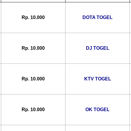
Rp. 10.000
DOTA TOGEL
Rp. 10.000
DJ TOGEL
Rp. 10.000
KTV TOGEL
Rp. 10.000
OK TOGEL