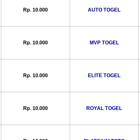
Rp. 10.000
AUTO TOGEL
Rp. 10.000
MVP TOGEL
Rp. 10.000
ELITE TOGEL
Rp. 10.000
ROYAL TOGEL