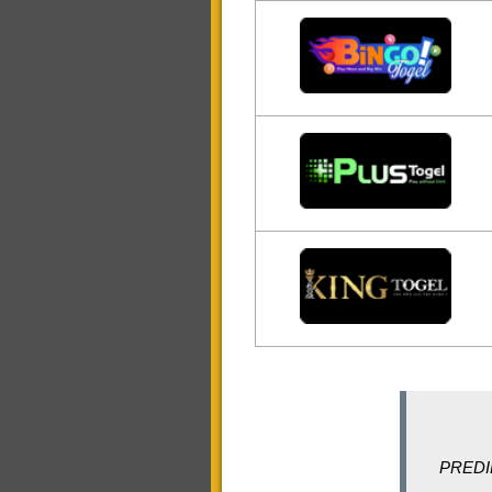
PREDI