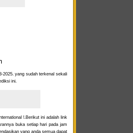
n
03-2025. yang sudah terkenal sekali
iksi ini.
rnational !.Berikut ini adalah link
uarannya buka setiap hari pada jam
mendasikan yang anda semua dapat