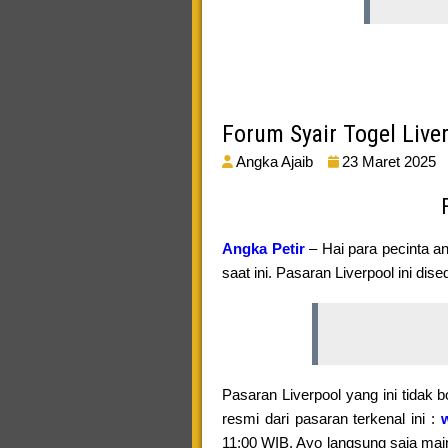
Forum Syair Togel Live
Angka Ajaib
23 Maret 2025
Angka Petir
– Hai para pecinta an
saat ini. Pasaran Liverpool ini di
Pasaran Liverpool yang ini tidak b
resmi dari pasaran terkenal ini :
11:00 WIB. Ayo langsung saja ma