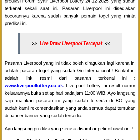
prediksi Forum Syair Liverpool Lottery 24-12-2025. yang sudah
terkenal sekali saat ini. Pasaran Liverpool ini disediakan
bocorannya karena sudah banyak pemain togel yang minta
prediksi ini.
>>
Live Draw Liverpool Tercepat
<<
Pasaran Liverpool yang ini tidak boleh diragukan lagi karena ini
adalah pasaran togel yang sudah Go International !.Berikut ini
adalah link resmi dari pasaran terkenal ini :
www.liverpoollottery.co.uk
. Liverpool Lottery ini result nomor
keluarannya buka setiap hari pada jam 11:00 WIB. Ayo langsung
saja mainkan pasaran ini yang sudah tersedia di BO yang
sudah kami rekomendasikan yang anda semua dapat temukan
di banner banner yang sudah tersedia.
Ayo langsung prediksi yang serasa disambar petir dibawah ini !