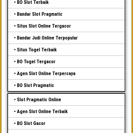
BO Slot Terbaik
Bandar Slot Pragmatic
Situs Slot Online Tergacor
Bandar Judi Online Terpopular
Situs Togel Terbaik
BO Togel Tergacor
Agen Slot Online Terpercaya
BO Slot Pragmatic
Slot Pragmatic Online
Agen Slot Online Terbaik
BO Slot Gacor