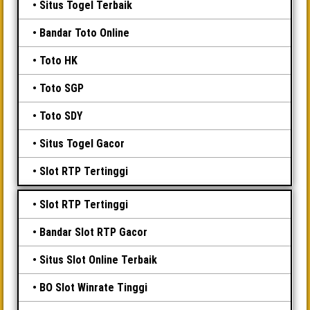
Situs Togel Terbaik
Bandar Toto Online
Toto HK
Toto SGP
Toto SDY
Situs Togel Gacor
Slot RTP Tertinggi
Slot RTP Tertinggi
Bandar Slot RTP Gacor
Situs Slot Online Terbaik
BO Slot Winrate Tinggi