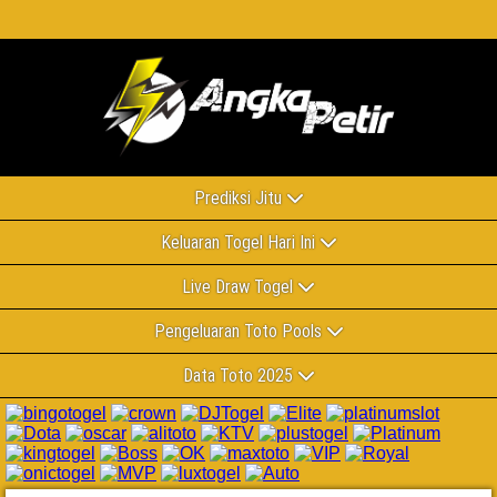
Prediksi Jitu
Keluaran Togel Hari Ini
Live Draw Togel
Pengeluaran Toto Pools
Data Toto 2025