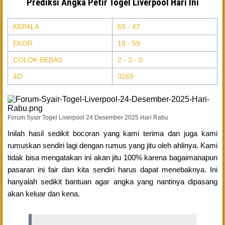
Prediksi Angka Petir Togel Liverpool Hari Ini
KEPALA
69 - 47
EKOR
18 - 59
COLOK BEBAS
2 - 3 - 0
4D
3269
Forum Syair Togel Liverpool 24 Desember 2025 Hari Rabu
Inilah hasil sedikit bocoran yang kami terima dan juga kami
rumuskan sendiri lagi dengan rumus yang jitu oleh ahlinya. Kami
tidak bisa mengatakan ini akan jitu 100% karena bagaimanapun
pasaran ini fair dan kita sendiri harus dapat menebaknya. Ini
hanyalah sedikit bantuan agar angka yang nantinya dipasang
akan keluar dan kena.