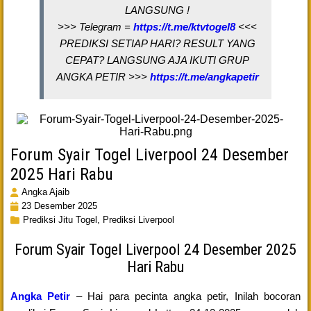
LANGSUNG !
>>> Telegram =
https://t.me/ktvtogel8
<<<
PREDIKSI SETIAP HARI? RESULT YANG
CEPAT? LANGSUNG AJA IKUTI GRUP
ANGKA PETIR >>>
https://t.me/angkapetir
Forum Syair Togel Liverpool 24 Desember
2025 Hari Rabu
Angka Ajaib
23 Desember 2025
Prediksi Jitu Togel,
Prediksi Liverpool
Forum Syair Togel Liverpool 24 Desember 2025
Hari Rabu
Angka Petir
– Hai para pecinta angka petir, Inilah bocoran