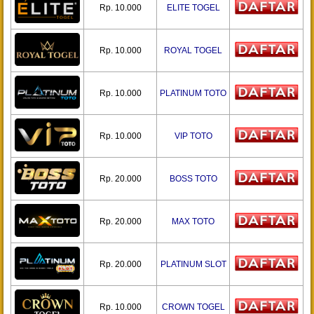
Rp. 10.000
ELITE TOGEL
Rp. 10.000
ROYAL TOGEL
Rp. 10.000
PLATINUM TOTO
Rp. 10.000
VIP TOTO
Rp. 20.000
BOSS TOTO
Rp. 20.000
MAX TOTO
Rp. 20.000
PLATINUM SLOT
Rp. 10.000
CROWN TOGEL