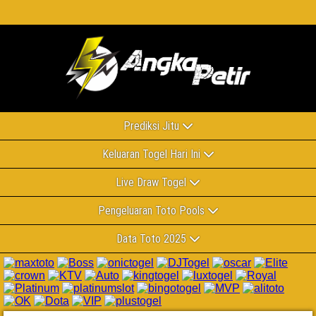
Prediksi Jitu
Keluaran Togel Hari Ini
Live Draw Togel
Pengeluaran Toto Pools
Data Toto 2025