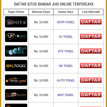
DAFTAR SITUS BANDAR JUDI ONLINE TERPERCAYA
Togel Online
Minimal Depo
Nama Situs
Link Alternatif
Rp. 10.000
DOTA TOGEL
Rp. 10.000
DJ TOGEL
Rp. 10.000
KTV TOGEL
Rp. 10.000
OK TOGEL
Rp. 10.000
AUTO TOGEL
Rp. 10.000
MVP TOGEL