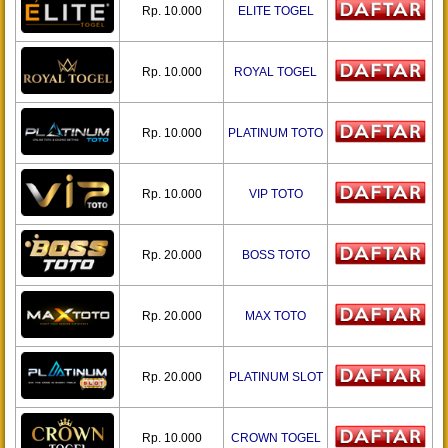
Rp. 10.000
ELITE TOGEL
Rp. 10.000
ROYAL TOGEL
Rp. 10.000
PLATINUM TOTO
Rp. 10.000
VIP TOTO
Rp. 20.000
BOSS TOTO
Rp. 20.000
MAX TOTO
Rp. 20.000
PLATINUM SLOT
Rp. 10.000
CROWN TOGEL