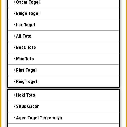
Oscar Togel
Bingo Togel
Lux Togel
Ali Toto
Boss Toto
Max Toto
Plus Togel
King Togel
Hoki Toto
Situs Gacor
Agen Togel Terpercaya