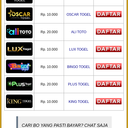
Rp. 10.000
OSCAR TOGEL
Rp. 20.000
ALI TOTO
Rp. 10.000
LUX TOGEL
Rp. 10.000
BINGO TOGEL
Rp. 20.000
PLUS TOGEL
Rp. 10.000
KING TOGEL
CARI BO YANG PASTI BAYAR? CHAT SAJA