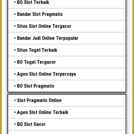
BO Slot Terbaik
Bandar Slot Pragmatic
Situs Slot Online Tergacor
Bandar Judi Online Terpopular
Situs Togel Terbaik
BO Togel Tergacor
Agen Slot Online Terpercaya
BO Slot Pragmatic
Slot Pragmatic Online
Agen Slot Online Terbaik
BO Slot Gacor