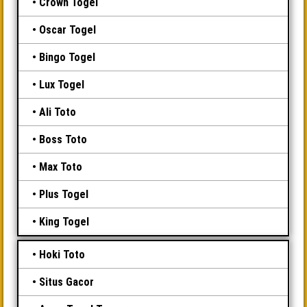
Crown Togel
Oscar Togel
Bingo Togel
Lux Togel
Ali Toto
Boss Toto
Max Toto
Plus Togel
King Togel
Hoki Toto
Situs Gacor