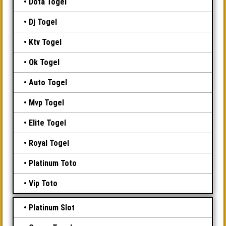
Dota Togel
Dj Togel
Ktv Togel
Ok Togel
Auto Togel
Mvp Togel
Elite Togel
Royal Togel
Platinum Toto
Vip Toto
Platinum Slot