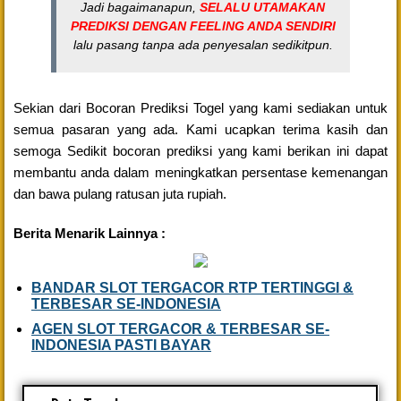
Jadi bagaimanapun,
SELALU UTAMAKAN
PREDIKSI DENGAN FEELING ANDA SENDIRI
lalu pasang tanpa ada penyesalan sedikitpun.
Sekian dari Bocoran Prediksi Togel yang kami sediakan untuk
semua pasaran yang ada. Kami ucapkan terima kasih dan
semoga Sedikit bocoran prediksi yang kami berikan ini dapat
membantu anda dalam meningkatkan persentase kemenangan
dan bawa pulang ratusan juta rupiah.
Berita Menarik Lainnya :
BANDAR SLOT TERGACOR RTP TERTINGGI &
TERBESAR SE-INDONESIA
AGEN SLOT TERGACOR & TERBESAR SE-
INDONESIA PASTI BAYAR