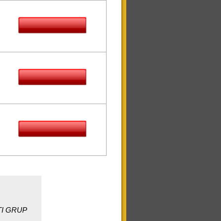
TI GRUP