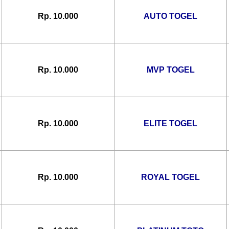
Rp. 10.000
AUTO TOGEL
Rp. 10.000
MVP TOGEL
Rp. 10.000
ELITE TOGEL
Rp. 10.000
ROYAL TOGEL