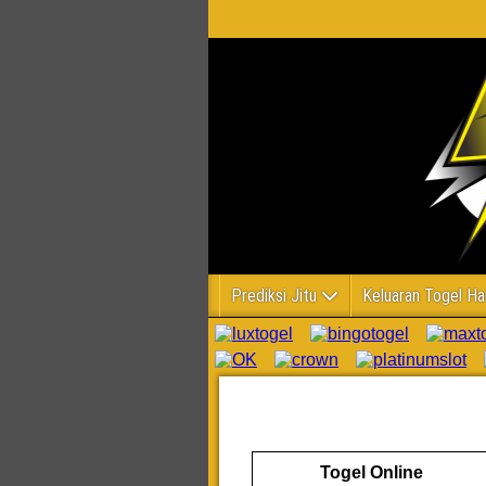
Prediksi Jitu
Keluaran Togel Har
Togel Online