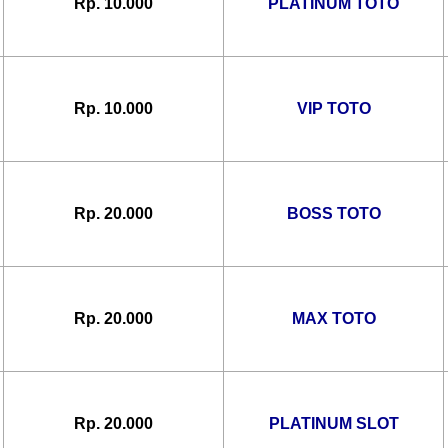
Rp. 10.000
PLATINUM TOTO
Rp. 10.000
VIP TOTO
Rp. 20.000
BOSS TOTO
Rp. 20.000
MAX TOTO
Rp. 20.000
PLATINUM SLOT