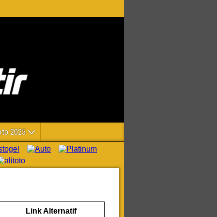
oto 2025
Link Alternatif