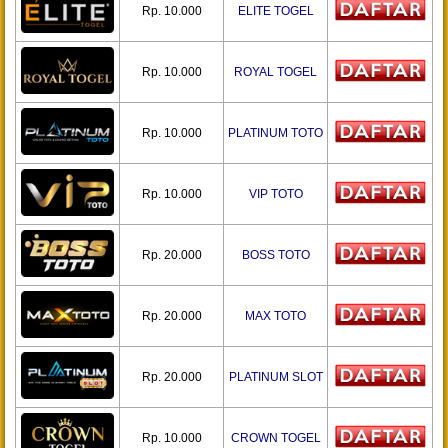
Rp. 10.000
ELITE TOGEL
Rp. 10.000
ROYAL TOGEL
Rp. 10.000
PLATINUM TOTO
Rp. 10.000
VIP TOTO
Rp. 20.000
BOSS TOTO
Rp. 20.000
MAX TOTO
Rp. 20.000
PLATINUM SLOT
Rp. 10.000
CROWN TOGEL