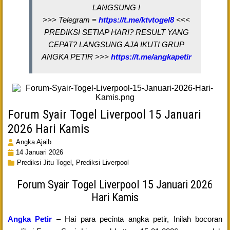
LANGSUNG !
>>> Telegram =
https://t.me/ktvtogel8
<<<
PREDIKSI SETIAP HARI? RESULT YANG
CEPAT? LANGSUNG AJA IKUTI GRUP
ANGKA PETIR >>>
https://t.me/angkapetir
Forum Syair Togel Liverpool 15 Januari
2026 Hari Kamis
Angka Ajaib
14 Januari 2026
Prediksi Jitu Togel,
Prediksi Liverpool
Forum Syair Togel Liverpool 15 Januari 2026
Hari Kamis
Angka Petir
– Hai para pecinta angka petir, Inilah bocoran