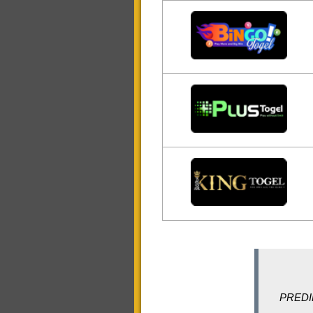
PREDI