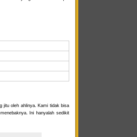
jitu oleh ahlinya. Kami tidak bisa
 menebaknya. Ini hanyalah sedikit