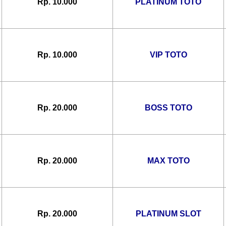
Rp. 10.000
PLATINUM TOTO
Rp. 10.000
VIP TOTO
Rp. 20.000
BOSS TOTO
Rp. 20.000
MAX TOTO
Rp. 20.000
PLATINUM SLOT