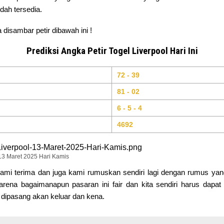
dah tersedia.
disambar petir dibawah ini !
Prediksi Angka Petir Togel Liverpool Hari Ini
72 - 39
81 - 02
6 - 5 - 4
4692
 13 Maret 2025 Hari Kamis
 kami terima dan juga kami rumuskan sendiri lagi dengan rumus yang 
rena bagaimanapun pasaran ini fair dan kita sendiri harus dapat
 dipasang akan keluar dan kena.