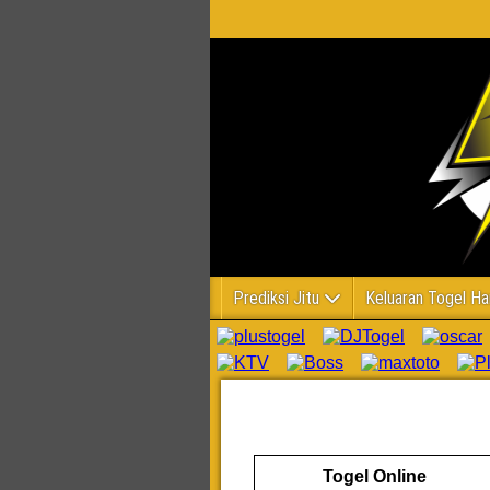
Prediksi Jitu
Keluaran Togel Har
Togel Online