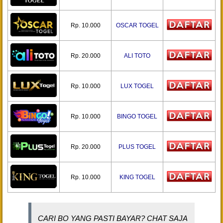
Rp. 10.000
OSCAR TOGEL
Rp. 20.000
ALI TOTO
Rp. 10.000
LUX TOGEL
Rp. 10.000
BINGO TOGEL
Rp. 20.000
PLUS TOGEL
Rp. 10.000
KING TOGEL
CARI BO YANG PASTI BAYAR? CHAT SAJA