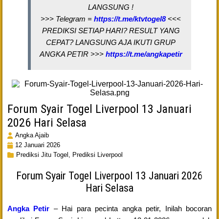
LANGSUNG !
>>> Telegram =
https://t.me/ktvtogel8
<<<
PREDIKSI SETIAP HARI? RESULT YANG
CEPAT? LANGSUNG AJA IKUTI GRUP
ANGKA PETIR >>>
https://t.me/angkapetir
Forum Syair Togel Liverpool 13 Januari
2026 Hari Selasa
Angka Ajaib
12 Januari 2026
Prediksi Jitu Togel,
Prediksi Liverpool
Forum Syair Togel Liverpool 13 Januari 2026
Hari Selasa
Angka Petir
– Hai para pecinta angka petir, Inilah bocoran