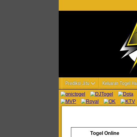
Prediksi Jitu
Keluaran Togel Har
Togel Online