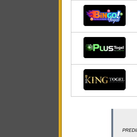
PREDI