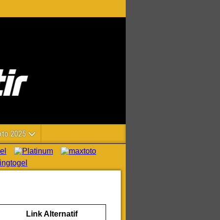
oto 2025
Link Alternatif