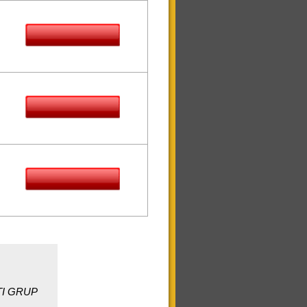
TI GRUP