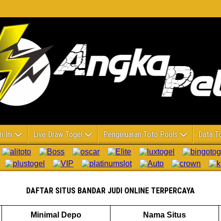
i Ini
Live Draw Togel
Pengeluaran Toto Pools
Data T
DAFTAR SITUS BANDAR JUDI ONLINE TERPERCAYA
Minimal Depo
Nama Situs