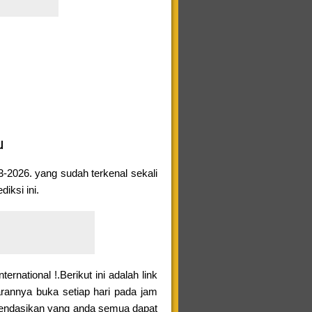
u
03-2026. yang sudah terkenal sekali
iksi ini.
rnational !.Berikut ini adalah link
uarannya buka setiap hari pada jam
mendasikan yang anda semua dapat