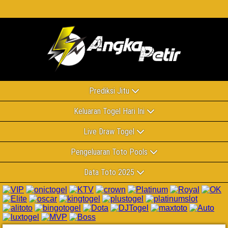
Prediksi Jitu
Keluaran Togel Hari Ini
Live Draw Togel
Pengeluaran Toto Pools
Data Toto 2025