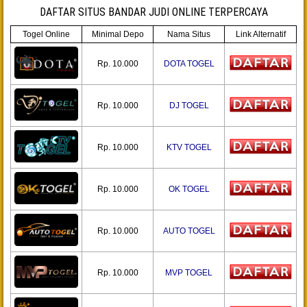
DAFTAR SITUS BANDAR JUDI ONLINE TERPERCAYA
Togel Online
Minimal Depo
Nama Situs
Link Alternatif
Rp. 10.000
DOTA TOGEL
Rp. 10.000
DJ TOGEL
Rp. 10.000
KTV TOGEL
Rp. 10.000
OK TOGEL
Rp. 10.000
AUTO TOGEL
Rp. 10.000
MVP TOGEL