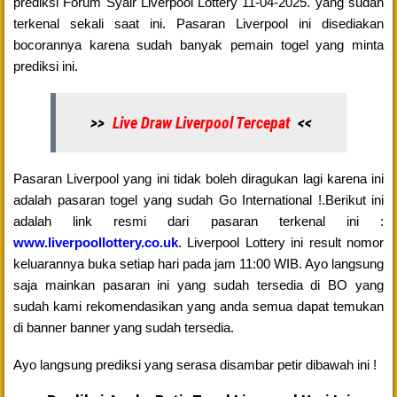
prediksi Forum Syair Liverpool Lottery 11-04-2025. yang sudah
terkenal sekali saat ini. Pasaran Liverpool ini disediakan
bocorannya karena sudah banyak pemain togel yang minta
prediksi ini.
>>
Live Draw Liverpool Tercepat
<<
Pasaran Liverpool yang ini tidak boleh diragukan lagi karena ini
adalah pasaran togel yang sudah Go International !.Berikut ini
adalah link resmi dari pasaran terkenal ini :
www.liverpoollottery.co.uk
. Liverpool Lottery ini result nomor
keluarannya buka setiap hari pada jam 11:00 WIB. Ayo langsung
saja mainkan pasaran ini yang sudah tersedia di BO yang
sudah kami rekomendasikan yang anda semua dapat temukan
di banner banner yang sudah tersedia.
Ayo langsung prediksi yang serasa disambar petir dibawah ini !