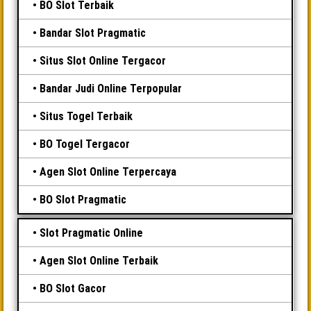
BO Slot Terbaik
Bandar Slot Pragmatic
Situs Slot Online Tergacor
Bandar Judi Online Terpopular
Situs Togel Terbaik
BO Togel Tergacor
Agen Slot Online Terpercaya
BO Slot Pragmatic
Slot Pragmatic Online
Agen Slot Online Terbaik
BO Slot Gacor