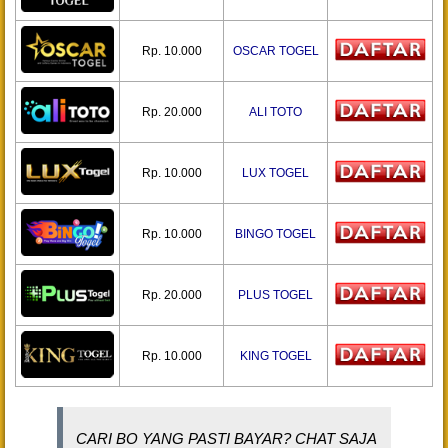
Rp. 10.000
OSCAR TOGEL
Rp. 20.000
ALI TOTO
Rp. 10.000
LUX TOGEL
Rp. 10.000
BINGO TOGEL
Rp. 20.000
PLUS TOGEL
Rp. 10.000
KING TOGEL
CARI BO YANG PASTI BAYAR? CHAT SAJA