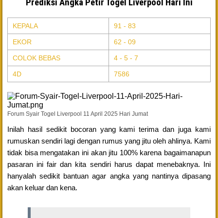
Prediksi Angka Petir Togel Liverpool Hari Ini
KEPALA
91 - 83
EKOR
62 - 09
COLOK BEBAS
4 - 5 - 7
4D
7586
Forum Syair Togel Liverpool 11 April 2025 Hari Jumat
Inilah hasil sedikit bocoran yang kami terima dan juga kami
rumuskan sendiri lagi dengan rumus yang jitu oleh ahlinya. Kami
tidak bisa mengatakan ini akan jitu 100% karena bagaimanapun
pasaran ini fair dan kita sendiri harus dapat menebaknya. Ini
hanyalah sedikit bantuan agar angka yang nantinya dipasang
akan keluar dan kena.