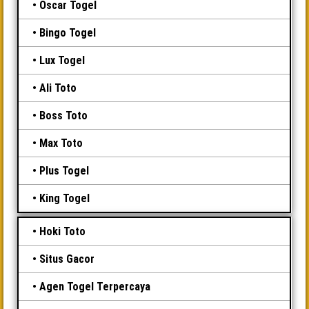
Oscar Togel
Bingo Togel
Lux Togel
Ali Toto
Boss Toto
Max Toto
Plus Togel
King Togel
Hoki Toto
Situs Gacor
Agen Togel Terpercaya