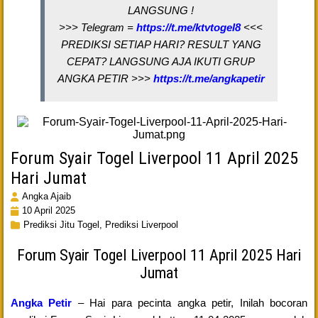
LANGSUNG !
>>> Telegram =
https://t.me/ktvtogel8
<<<
PREDIKSI SETIAP HARI? RESULT YANG
CEPAT? LANGSUNG AJA IKUTI GRUP
ANGKA PETIR >>>
https://t.me/angkapetir
Forum Syair Togel Liverpool 11 April 2025
Hari Jumat
Angka Ajaib
10 April 2025
Prediksi Jitu Togel,
Prediksi Liverpool
Forum Syair Togel Liverpool 11 April 2025 Hari
Jumat
Angka Petir
– Hai para pecinta angka petir, Inilah bocoran