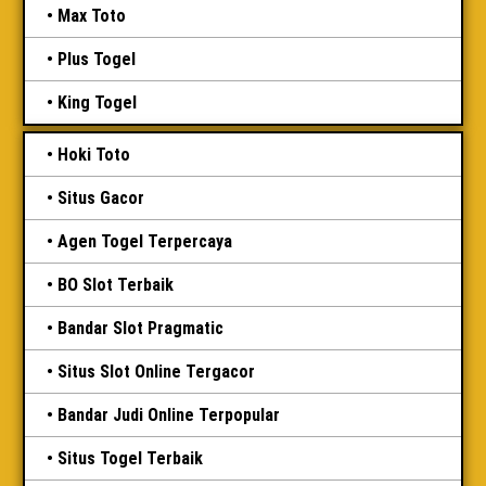
Max Toto
Plus Togel
King Togel
Hoki Toto
Situs Gacor
Agen Togel Terpercaya
BO Slot Terbaik
Bandar Slot Pragmatic
Situs Slot Online Tergacor
Bandar Judi Online Terpopular
Situs Togel Terbaik