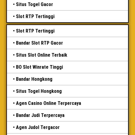
Situs Togel Gacor
Slot RTP Tertinggi
Slot RTP Tertinggi
Bandar Slot RTP Gacor
Situs Slot Online Terbaik
BO Slot Winrate Tinggi
Bandar Hongkong
Situs Togel Hongkong
Agen Casino Online Terpercaya
Bandar Judi Terpercaya
Agen Judol Tergacor