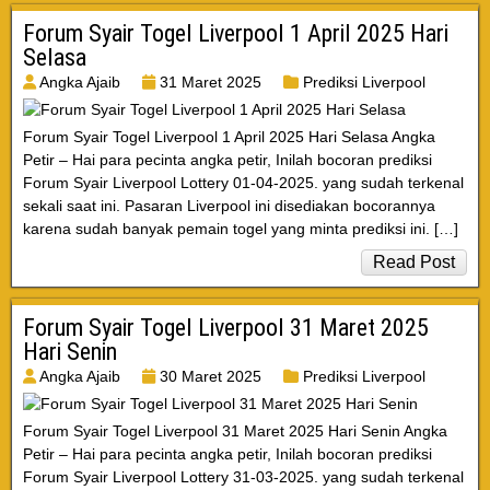
Forum Syair Togel Liverpool 1 April 2025 Hari
Selasa
Angka Ajaib
31 Maret 2025
Prediksi Liverpool
Forum Syair Togel Liverpool 1 April 2025 Hari Selasa Angka
Petir – Hai para pecinta angka petir, Inilah bocoran prediksi
Forum Syair Liverpool Lottery 01-04-2025. yang sudah terkenal
sekali saat ini. Pasaran Liverpool ini disediakan bocorannya
karena sudah banyak pemain togel yang minta prediksi ini. […]
Read Post
Forum Syair Togel Liverpool 31 Maret 2025
Hari Senin
Angka Ajaib
30 Maret 2025
Prediksi Liverpool
Forum Syair Togel Liverpool 31 Maret 2025 Hari Senin Angka
Petir – Hai para pecinta angka petir, Inilah bocoran prediksi
Forum Syair Liverpool Lottery 31-03-2025. yang sudah terkenal