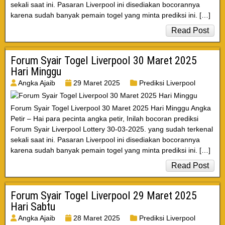
sekali saat ini. Pasaran Liverpool ini disediakan bocorannya
karena sudah banyak pemain togel yang minta prediksi ini. […]
Read Post
Forum Syair Togel Liverpool 30 Maret 2025
Hari Minggu
Angka Ajaib
29 Maret 2025
Prediksi Liverpool
Forum Syair Togel Liverpool 30 Maret 2025 Hari Minggu Angka
Petir – Hai para pecinta angka petir, Inilah bocoran prediksi
Forum Syair Liverpool Lottery 30-03-2025. yang sudah terkenal
sekali saat ini. Pasaran Liverpool ini disediakan bocorannya
karena sudah banyak pemain togel yang minta prediksi ini. […]
Read Post
Forum Syair Togel Liverpool 29 Maret 2025
Hari Sabtu
Angka Ajaib
28 Maret 2025
Prediksi Liverpool