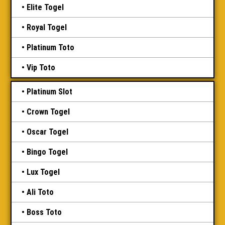
Elite Togel
Royal Togel
Platinum Toto
Vip Toto
Platinum Slot
Crown Togel
Oscar Togel
Bingo Togel
Lux Togel
Ali Toto
Boss Toto