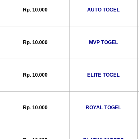
Rp. 10.000
AUTO TOGEL
Rp. 10.000
MVP TOGEL
Rp. 10.000
ELITE TOGEL
Rp. 10.000
ROYAL TOGEL