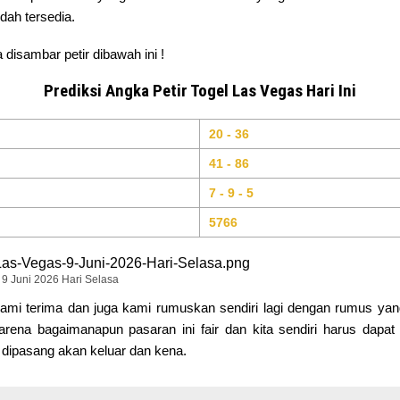
dah tersedia.
disambar petir dibawah ini !
Prediksi Angka Petir Togel Las Vegas Hari Ini
20 - 36
41 - 86
7 - 9 - 5
5766
 9 Juni 2026 Hari Selasa
 kami terima dan juga kami rumuskan sendiri lagi dengan rumus yang 
rena bagaimanapun pasaran ini fair dan kita sendiri harus dapat
 dipasang akan keluar dan kena.