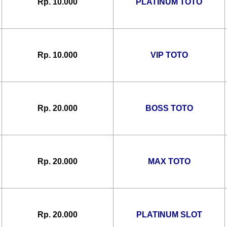
Rp. 10.000
PLATINUM TOTO
Rp. 10.000
VIP TOTO
Rp. 20.000
BOSS TOTO
Rp. 20.000
MAX TOTO
Rp. 20.000
PLATINUM SLOT