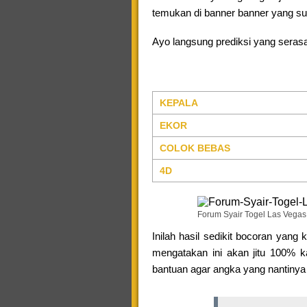
temukan di banner banner yang su
Ayo langsung prediksi yang serasa 
KEPALA
EKOR
COLOK BEBAS
4D
Forum Syair Togel Las Vegas
Inilah hasil sedikit bocoran yang
mengatakan ini akan jitu 100% ka
bantuan agar angka yang nantinya