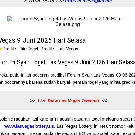
ANGKA PETIR >>>
https://t.me/angkapetir
Vegas 9 Juni 2026 Hari Selasa
Prediksi Jitu Togel,
Prediksi Las Vegas
Forum Syair Togel Las Vegas 9 Juni 2026 Hari Selas
ngka petir, Inilah bocoran prediksi Forum Syair Las Vegas 09-06-20
kan bocorannya karena sudah banyak pemain togel yang minta prediksi
>>
Live Draw Las Vegas Tercepat
<<
oleh diragukan lagi karena ini adalah pasaran togel maiyang sudah Go 
i :
www.lasvegaslottery.us
. Las Vegas Lottery ini result nomor kel
inkan pasaran ini yang sudah tersedia di BO yang sudah kami reko