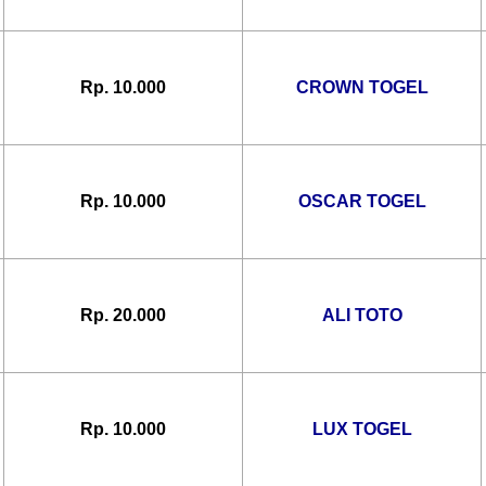
Rp. 10.000
CROWN TOGEL
Rp. 10.000
OSCAR TOGEL
Rp. 20.000
ALI TOTO
Rp. 10.000
LUX TOGEL