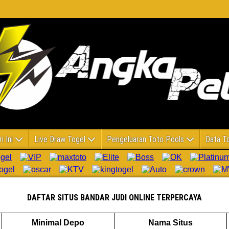
i Ini
Live Draw Togel
Pengeluaran Toto Pools
Data T
DAFTAR SITUS BANDAR JUDI ONLINE TERPERCAYA
Minimal Depo
Nama Situs