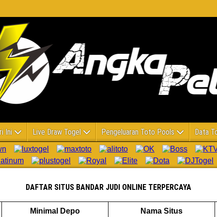
i Ini
Live Draw Togel
Pengeluaran Toto Pools
Data T
DAFTAR SITUS BANDAR JUDI ONLINE TERPERCAYA
Minimal Depo
Nama Situs