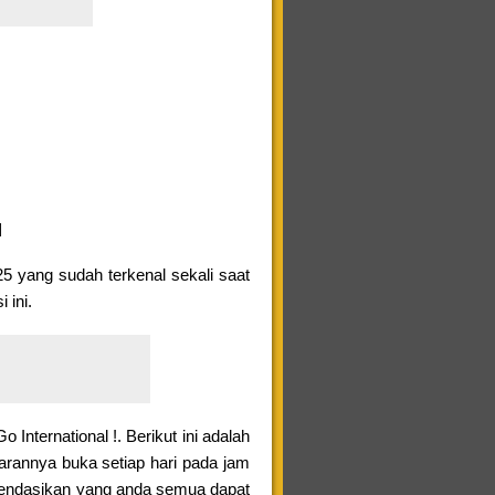
u
25 yang sudah terkenal sekali saat
 ini.
International !. Berikut ini adalah
uarannya buka setiap hari pada jam
mendasikan yang anda semua dapat