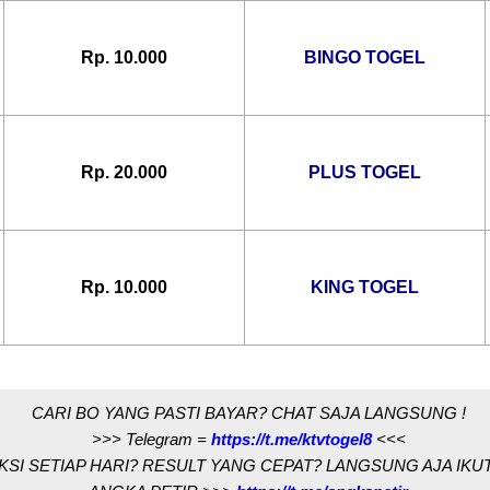
Rp. 10.000
BINGO TOGEL
Rp. 20.000
PLUS TOGEL
Rp. 10.000
KING TOGEL
CARI BO YANG PASTI BAYAR? CHAT SAJA LANGSUNG !
>>> Telegram =
https://t.me/ktvtogel8
<<<
KSI SETIAP HARI? RESULT YANG CEPAT? LANGSUNG AJA IKU