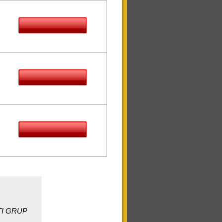
TI GRUP