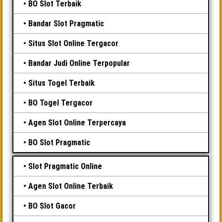
BO Slot Terbaik
Bandar Slot Pragmatic
Situs Slot Online Tergacor
Bandar Judi Online Terpopular
Situs Togel Terbaik
BO Togel Tergacor
Agen Slot Online Terpercaya
BO Slot Pragmatic
Slot Pragmatic Online
Agen Slot Online Terbaik
BO Slot Gacor