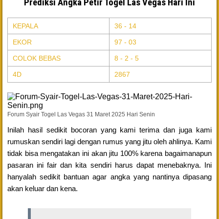
Prediksi Angka Petir Togel Las Vegas Hari Ini
KEPALA
36 - 14
EKOR
97 - 03
COLOK BEBAS
8 - 2 - 5
4D
2867
Forum Syair Togel Las Vegas 31 Maret 2025 Hari Senin
Inilah hasil sedikit bocoran yang kami terima dan juga kami
rumuskan sendiri lagi dengan rumus yang jitu oleh ahlinya. Kami
tidak bisa mengatakan ini akan jitu 100% karena bagaimanapun
pasaran ini fair dan kita sendiri harus dapat menebaknya. Ini
hanyalah sedikit bantuan agar angka yang nantinya dipasang
akan keluar dan kena.