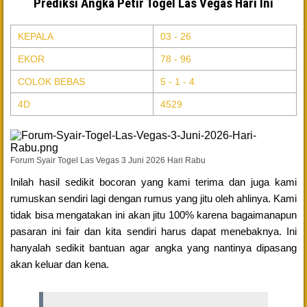
Prediksi Angka Petir Togel Las Vegas Hari Ini
KEPALA
03 - 26
EKOR
78 - 96
COLOK BEBAS
5 - 1 - 4
4D
4529
Forum Syair Togel Las Vegas 3 Juni 2026 Hari Rabu
Inilah hasil sedikit bocoran yang kami terima dan juga kami
rumuskan sendiri lagi dengan rumus yang jitu oleh ahlinya. Kami
tidak bisa mengatakan ini akan jitu 100% karena bagaimanapun
pasaran ini fair dan kita sendiri harus dapat menebaknya. Ini
hanyalah sedikit bantuan agar angka yang nantinya dipasang
akan keluar dan kena.