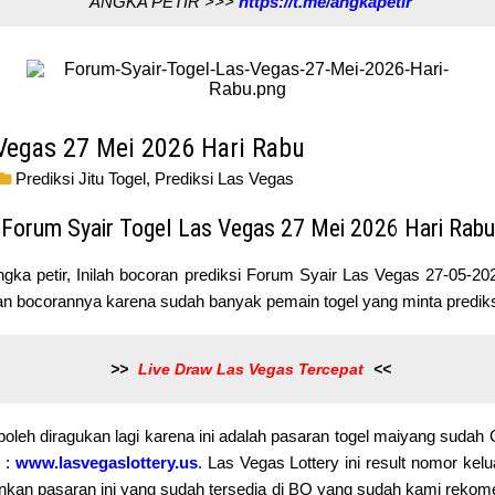
ANGKA PETIR >>>
https://t.me/angkapetir
Vegas 27 Mei 2026 Hari Rabu
Prediksi Jitu Togel,
Prediksi Las Vegas
Forum Syair Togel Las Vegas 27 Mei 2026 Hari Rabu
ngka petir, Inilah bocoran prediksi Forum Syair Las Vegas 27-05-20
kan bocorannya karena sudah banyak pemain togel yang minta prediksi
>>
Live Draw Las Vegas Tercepat
<<
oleh diragukan lagi karena ini adalah pasaran togel maiyang sudah Go 
i :
www.lasvegaslottery.us
. Las Vegas Lottery ini result nomor kel
inkan pasaran ini yang sudah tersedia di BO yang sudah kami reko