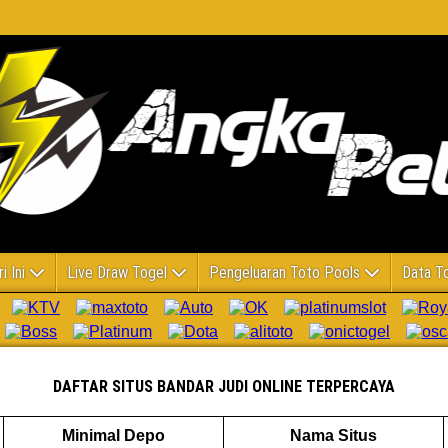
i Ini
Live Draw Togel
Pengeluaran Toto Pools
Data T
DAFTAR SITUS BANDAR JUDI ONLINE TERPERCAYA
Minimal Depo
Nama Situs