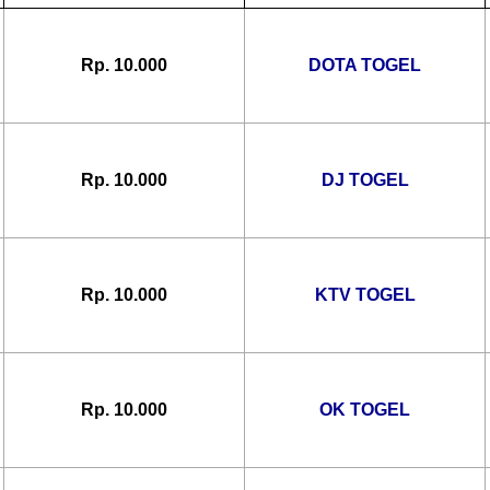
Rp. 10.000
DOTA TOGEL
Rp. 10.000
DJ TOGEL
Rp. 10.000
KTV TOGEL
Rp. 10.000
OK TOGEL