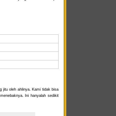
jitu oleh ahlinya. Kami tidak bisa
 menebaknya. Ini hanyalah sedikit