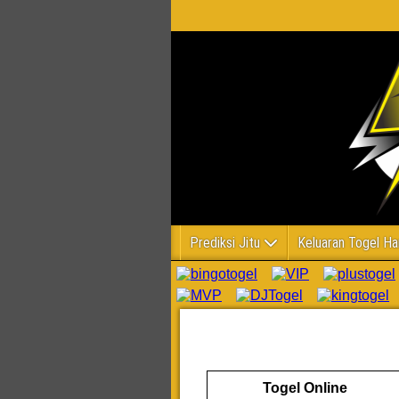
Prediksi Jitu
Keluaran Togel Har
Togel Online