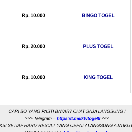
Rp. 10.000
BINGO TOGEL
Rp. 20.000
PLUS TOGEL
Rp. 10.000
KING TOGEL
CARI BO YANG PASTI BAYAR? CHAT SAJA LANGSUNG !
>>> Telegram =
https://t.me/ktvtogel8
<<<
KSI SETIAP HARI? RESULT YANG CEPAT? LANGSUNG AJA IKU