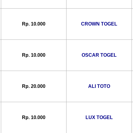
Rp. 10.000
CROWN TOGEL
Rp. 10.000
OSCAR TOGEL
Rp. 20.000
ALI TOTO
Rp. 10.000
LUX TOGEL