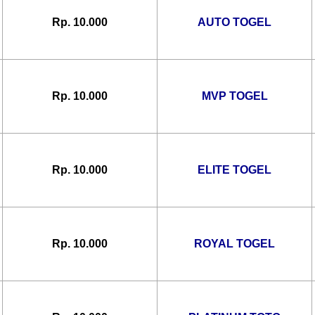
Rp. 10.000
AUTO TOGEL
Rp. 10.000
MVP TOGEL
Rp. 10.000
ELITE TOGEL
Rp. 10.000
ROYAL TOGEL