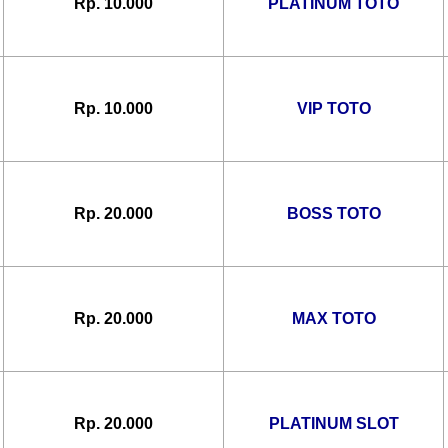
Rp. 10.000
PLATINUM TOTO
Rp. 10.000
VIP TOTO
Rp. 20.000
BOSS TOTO
Rp. 20.000
MAX TOTO
Rp. 20.000
PLATINUM SLOT