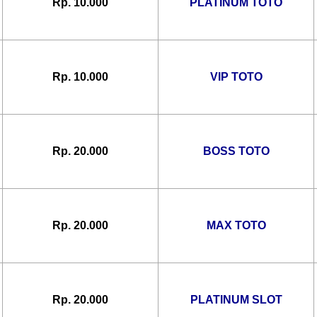
Rp. 10.000
PLATINUM TOTO
Rp. 10.000
VIP TOTO
Rp. 20.000
BOSS TOTO
Rp. 20.000
MAX TOTO
Rp. 20.000
PLATINUM SLOT