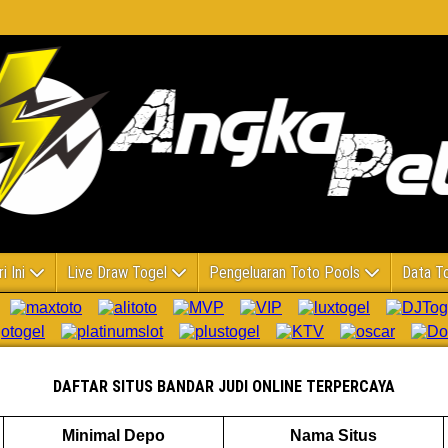
i Ini
Live Draw Togel
Pengeluaran Toto Pools
Data T
DAFTAR SITUS BANDAR JUDI ONLINE TERPERCAYA
Minimal Depo
Nama Situs