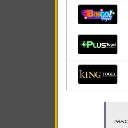
PREDI