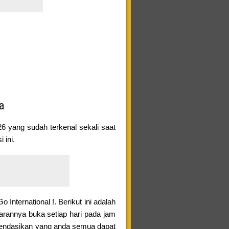
a
26 yang sudah terkenal sekali saat
 ini.
International !. Berikut ini adalah
uarannya buka setiap hari pada jam
mendasikan yang anda semua dapat