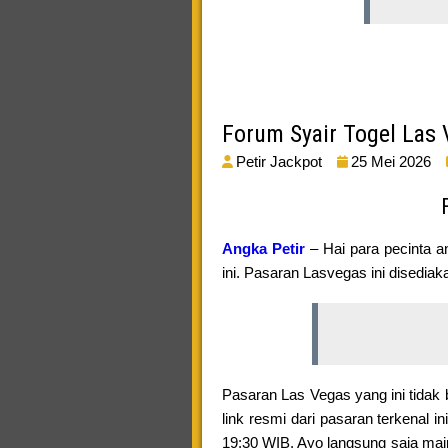
Forum Syair Togel Las 
Petir Jackpot
25 Mei 2026
Angka Petir
– Hai para pecinta a
ini. Pasaran Lasvegas ini disedia
Pasaran Las Vegas yang ini tidak b
link resmi dari pasaran terkenal in
19:30 WIB. Ayo langsung saja ma