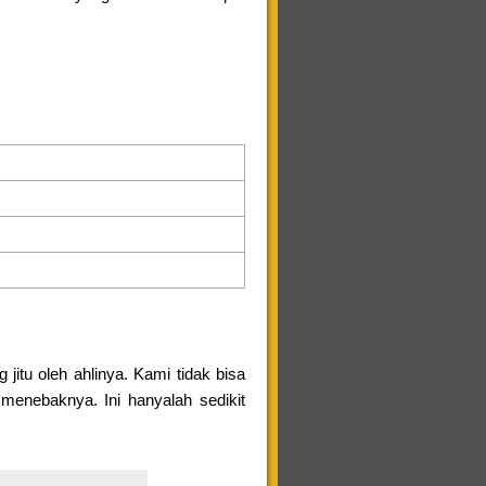
jitu oleh ahlinya. Kami tidak bisa
 menebaknya. Ini hanyalah sedikit