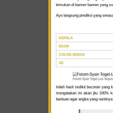
temukan di banner banner yang su
Ayo langsung prediksi yang serasa 
KEPALA
EKOR
COLOK BEBAS
4D
Forum Syair Togel Las Vegas
Inilah hasil sedikit bocoran yang
mengatakan ini akan jitu 100% ka
bantuan agar angka yang nantinya