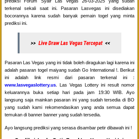
prediksi Forum Syair Las Vegas 26-03-2025 yang sudah
terkenal sekali saat ini. Pasaran Lasvegas ini disediakan
bocorannya karena sudah banyak pemain togel yang minta
prediksi ini.
>>
Live Draw Las Vegas Tercepat
<<
Pasaran Las Vegas yang ini tidak boleh diragukan lagi karena ini
adalah pasaran togel maiyang sudah Go International !. Berikut
ini adalah link resmi dari pasaran terkenal ini :
www.lasvegaslottery.us
. Las Vegas Lottery ini result nomor
keluarannya buka setiap hari pada jam 19:30 WIB. Ayo
langsung saja mainkan pasaran ini yang sudah tersedia di BO
yang sudah kami rekomendasikan yang anda semua dapat
temukan di banner banner yang sudah tersedia.
Ayo langsung prediksi yang serasa disambar petir dibawah ini !