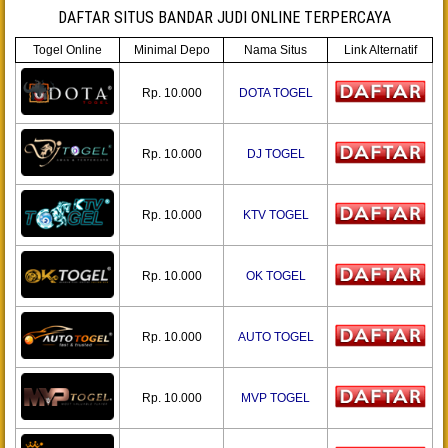
DAFTAR SITUS BANDAR JUDI ONLINE TERPERCAYA
Togel Online
Minimal Depo
Nama Situs
Link Alternatif
Rp. 10.000
DOTA TOGEL
Rp. 10.000
DJ TOGEL
Rp. 10.000
KTV TOGEL
Rp. 10.000
OK TOGEL
Rp. 10.000
AUTO TOGEL
Rp. 10.000
MVP TOGEL