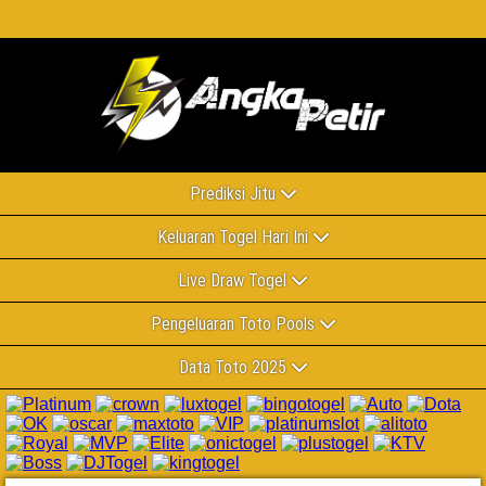
Prediksi Jitu
Keluaran Togel Hari Ini
Live Draw Togel
Pengeluaran Toto Pools
Data Toto 2025