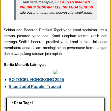
Jadi bagaimanapun,
SELALU UTAMAKAN
PREDIKSI DENGAN FEELING ANDA SENDIRI
lalu pasang tanpa ada penyesalan sedikitpun.
Sekian dari Bocoran Prediksi Togel yang kami sediakan untuk
semua pasaran yang ada. Kami ucapkan terima kasih dan
semoga Sedikit bocoran prediksi yang kami berikan ini dapat
membantu anda dalam meningkatkan persentase kemenangan
dan bawa pulang ratusan juta rupiah.
Berita Menarik Lainnya :
BO TOGEL HONGKONG 2025
Situs Judol Populer Trusted
Dota Togel