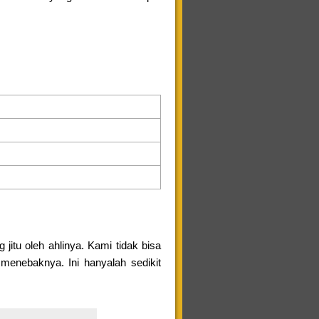
jitu oleh ahlinya. Kami tidak bisa
 menebaknya. Ini hanyalah sedikit