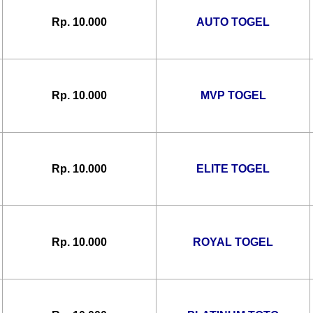
Rp. 10.000
AUTO TOGEL
Rp. 10.000
MVP TOGEL
Rp. 10.000
ELITE TOGEL
Rp. 10.000
ROYAL TOGEL