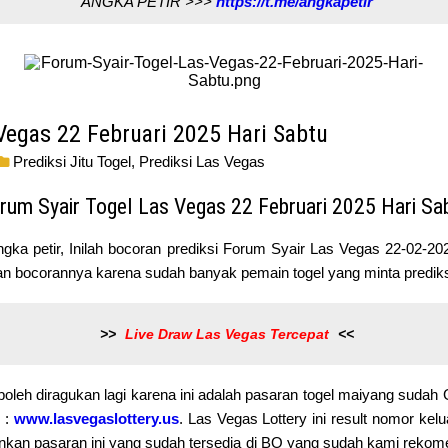
ANGKA PETIR >>>
https://t.me/angkapetir
Vegas 22 Februari 2025 Hari Sabtu
Prediksi Jitu Togel,
Prediksi Las Vegas
rum Syair Togel Las Vegas 22 Februari 2025 Hari Sa
ngka petir, Inilah bocoran prediksi Forum Syair Las Vegas 22-02-20
kan bocorannya karena sudah banyak pemain togel yang minta prediksi
>>
Live Draw Las Vegas Tercepat
<<
oleh diragukan lagi karena ini adalah pasaran togel maiyang sudah Go 
i :
www.lasvegaslottery.us
. Las Vegas Lottery ini result nomor kel
inkan pasaran ini yang sudah tersedia di BO yang sudah kami reko