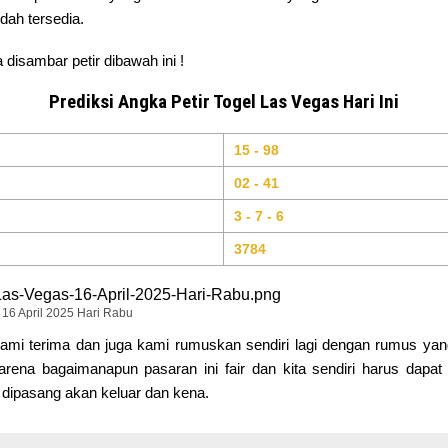
dah tersedia.
disambar petir dibawah ini !
Prediksi Angka Petir Togel Las Vegas Hari Ini
15 - 98
02 - 41
3 - 7 - 6
3784
 16 April 2025 Hari Rabu
 kami terima dan juga kami rumuskan sendiri lagi dengan rumus yang 
rena bagaimanapun pasaran ini fair dan kita sendiri harus dapat
 dipasang akan keluar dan kena.