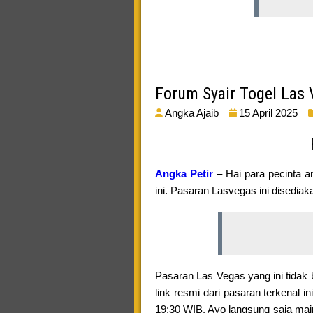
Forum Syair Togel Las 
Angka Ajaib
15 April 2025
Angka Petir
– Hai para pecinta a
ini. Pasaran Lasvegas ini disedia
Pasaran Las Vegas yang ini tidak b
link resmi dari pasaran terkenal in
19:30 WIB. Ayo langsung saja ma