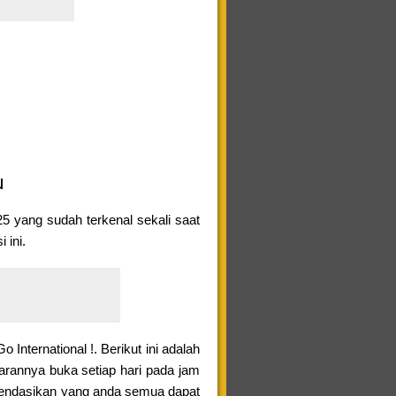
u
25 yang sudah terkenal sekali saat
 ini.
International !. Berikut ini adalah
uarannya buka setiap hari pada jam
mendasikan yang anda semua dapat