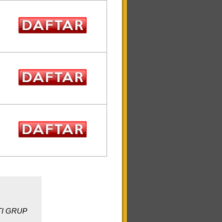
TI GRUP