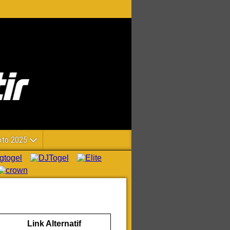
oto 2025
Link Alternatif