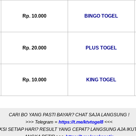
Rp. 10.000
BINGO TOGEL
Rp. 20.000
PLUS TOGEL
Rp. 10.000
KING TOGEL
CARI BO YANG PASTI BAYAR? CHAT SAJA LANGSUNG !
>>> Telegram =
https://t.me/ktvtogel8
<<<
KSI SETIAP HARI? RESULT YANG CEPAT? LANGSUNG AJA IKU