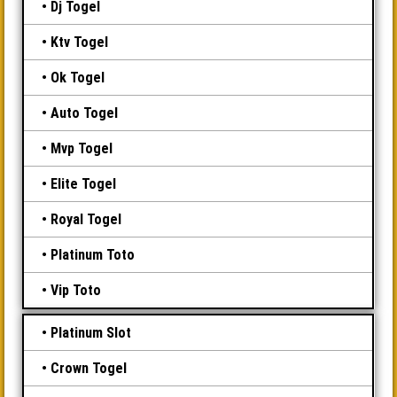
Dj Togel
Ktv Togel
Ok Togel
Auto Togel
Mvp Togel
Elite Togel
Royal Togel
Platinum Toto
Vip Toto
Platinum Slot
Crown Togel