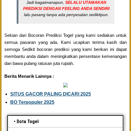
Jadi bagaimanapun,
SELALU UTAMAKAN
PREDIKSI DENGAN FEELING ANDA SENDIRI
lalu pasang tanpa ada penyesalan sedikitpun.
Sekian dari Bocoran Prediksi Togel yang kami sediakan untuk
semua pasaran yang ada. Kami ucapkan terima kasih dan
semoga Sedikit bocoran prediksi yang kami berikan ini dapat
membantu anda dalam meningkatkan persentase kemenangan
dan bawa pulang ratusan juta rupiah.
Berita Menarik Lainnya :
SITUS GACOR PALING DICARI 2025
BO Terpopuler 2025
Dota Togel