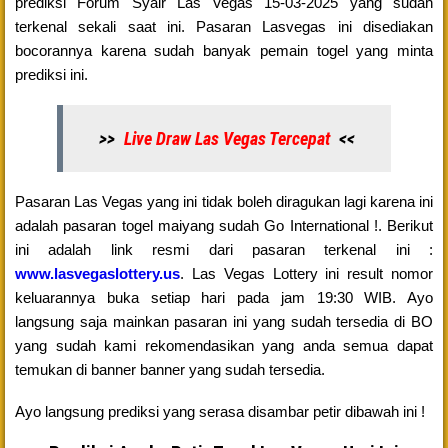
prediksi Forum Syair Las Vegas 15-03-2025 yang sudah
terkenal sekali saat ini. Pasaran Lasvegas ini disediakan
bocorannya karena sudah banyak pemain togel yang minta
prediksi ini.
>>
Live Draw Las Vegas Tercepat
<<
Pasaran Las Vegas yang ini tidak boleh diragukan lagi karena ini
adalah pasaran togel maiyang sudah Go International !. Berikut
ini adalah link resmi dari pasaran terkenal ini :
www.lasvegaslottery.us
. Las Vegas Lottery ini result nomor
keluarannya buka setiap hari pada jam 19:30 WIB. Ayo
langsung saja mainkan pasaran ini yang sudah tersedia di BO
yang sudah kami rekomendasikan yang anda semua dapat
temukan di banner banner yang sudah tersedia.
Ayo langsung prediksi yang serasa disambar petir dibawah ini !