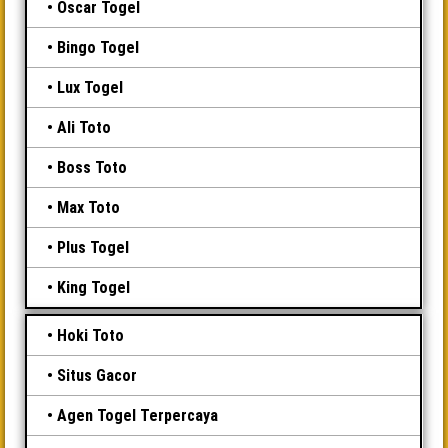
Oscar Togel
Bingo Togel
Lux Togel
Ali Toto
Boss Toto
Max Toto
Plus Togel
King Togel
Hoki Toto
Situs Gacor
Agen Togel Terpercaya