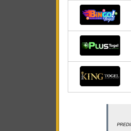
PREDI