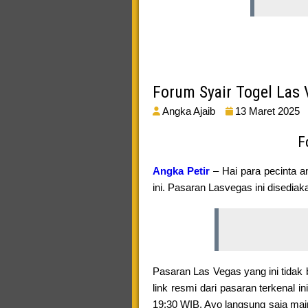
Forum Syair Togel Las
Angka Ajaib
13 Maret 2025
F
Angka Petir
– Hai para pecinta a
ini. Pasaran Lasvegas ini disedia
Pasaran Las Vegas yang ini tidak b
link resmi dari pasaran terkenal in
19:30 WIB. Ayo langsung saja ma