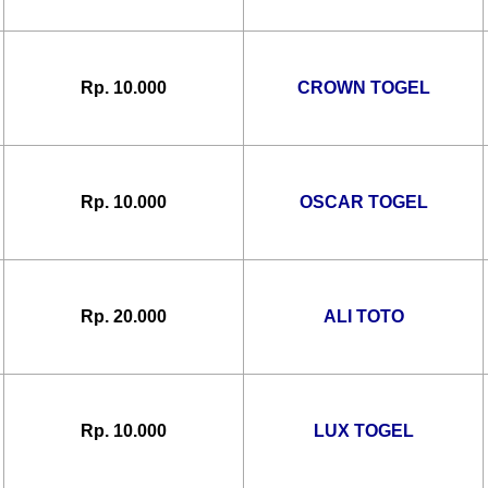
Rp. 10.000
CROWN TOGEL
Rp. 10.000
OSCAR TOGEL
Rp. 20.000
ALI TOTO
Rp. 10.000
LUX TOGEL