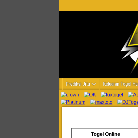
Prediksi Jitu
Keluaran Togel Har
Togel Online