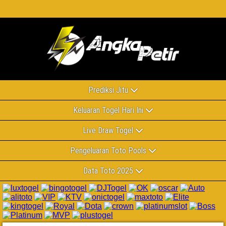
Prediksi Jitu
Keluaran Togel Hari Ini
Live Draw Togel
Pengeluaran Toto Pools
Data Toto 2025