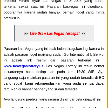
prediksi Forum Syair Las Vegas 14-04-2025 yang sudah
terkenal sekali saat ini. Pasaran Lasvegas ini disediakan
bocorannya karena sudah banyak pemain togel yang minta
prediksi ini.
>>
Live Draw Las Vegas Tercepat
<<
Pasaran Las Vegas yang ini tidak boleh diragukan lagi karena ini
adalah pasaran togel maiyang sudah Go International !. Berikut
ini adalah link resmi dari pasaran terkenal ini :
www.lasvegaslottery.us
. Las Vegas Lottery ini result nomor
keluarannya buka setiap hari pada jam 19:30 WIB. Ayo
langsung saja mainkan pasaran ini yang sudah tersedia di BO
yang sudah kami rekomendasikan yang anda semua dapat
temukan di banner banner yang sudah tersedia.
Ayo langsung prediksi yang serasa disambar petir dibawah ini !