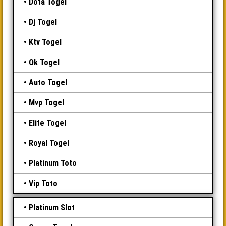
Dota Togel
Dj Togel
Ktv Togel
Ok Togel
Auto Togel
Mvp Togel
Elite Togel
Royal Togel
Platinum Toto
Vip Toto
Platinum Slot