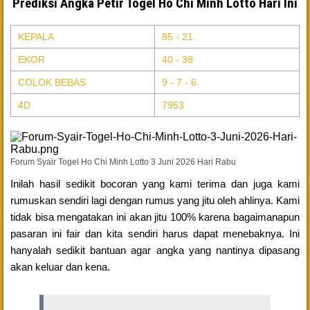
Prediksi Angka Petir Togel Ho Chi Minh Lotto Hari Ini
KEPALA
85 - 21
EKOR
40 - 38
COLOK BEBAS
9 - 7 - 6
4D
7953
Forum Syair Togel Ho Chi Minh Lotto 3 Juni 2026 Hari Rabu
Inilah hasil sedikit bocoran yang kami terima dan juga kami
rumuskan sendiri lagi dengan rumus yang jitu oleh ahlinya. Kami
tidak bisa mengatakan ini akan jitu 100% karena bagaimanapun
pasaran ini fair dan kita sendiri harus dapat menebaknya. Ini
hanyalah sedikit bantuan agar angka yang nantinya dipasang
akan keluar dan kena.