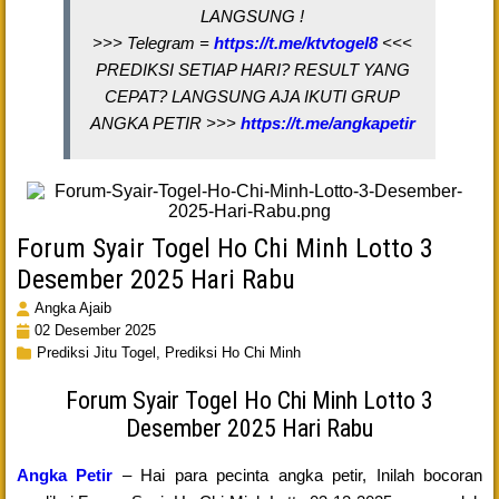
LANGSUNG !
>>> Telegram =
https://t.me/ktvtogel8
<<<
PREDIKSI SETIAP HARI? RESULT YANG
CEPAT? LANGSUNG AJA IKUTI GRUP
ANGKA PETIR >>>
https://t.me/angkapetir
Forum Syair Togel Ho Chi Minh Lotto 3
Desember 2025 Hari Rabu
Angka Ajaib
02 Desember 2025
Prediksi Jitu Togel,
Prediksi Ho Chi Minh
Forum Syair Togel Ho Chi Minh Lotto 3
Desember 2025 Hari Rabu
Angka Petir
– Hai para pecinta angka petir, Inilah bocoran