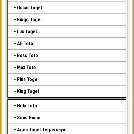
Oscar Togel
Bingo Togel
Lux Togel
Ali Toto
Boss Toto
Max Toto
Plus Togel
King Togel
Hoki Toto
Situs Gacor
Agen Togel Terpercaya