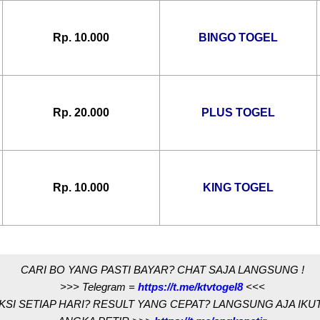
Rp. 10.000
BINGO TOGEL
Rp. 20.000
PLUS TOGEL
Rp. 10.000
KING TOGEL
CARI BO YANG PASTI BAYAR? CHAT SAJA LANGSUNG !
>>> Telegram =
https://t.me/ktvtogel8
<<<
KSI SETIAP HARI? RESULT YANG CEPAT? LANGSUNG AJA IKU