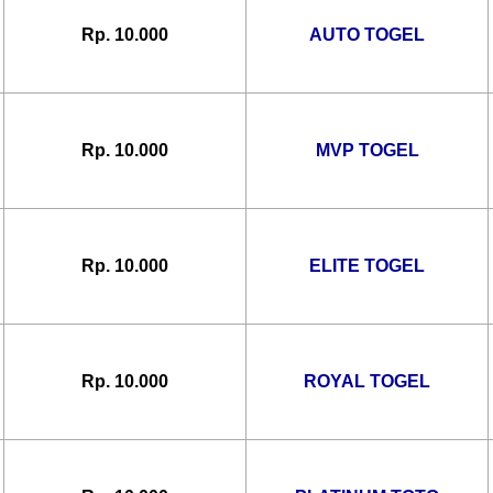
Rp. 10.000
AUTO TOGEL
Rp. 10.000
MVP TOGEL
Rp. 10.000
ELITE TOGEL
Rp. 10.000
ROYAL TOGEL