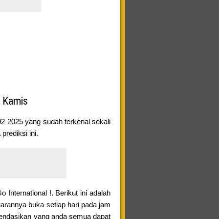
i Kamis
02-2025 yang sudah terkenal sekali
rediksi ini.
International !. Berikut ini adalah
luarannya buka setiap hari pada jam
mendasikan yang anda semua dapat