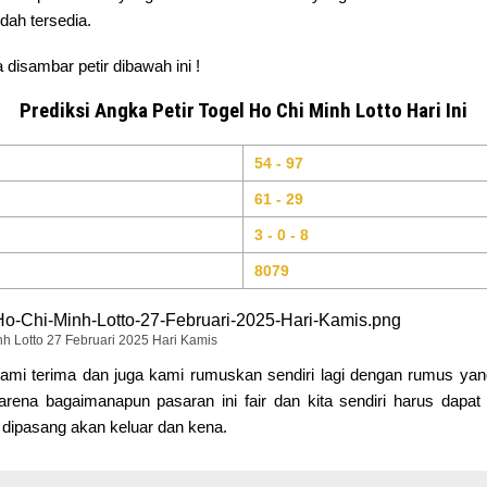
dah tersedia.
disambar petir dibawah ini !
Prediksi Angka Petir Togel Ho Chi Minh Lotto Hari Ini
54 - 97
61 - 29
3 - 0 - 8
8079
h Lotto 27 Februari 2025 Hari Kamis
 kami terima dan juga kami rumuskan sendiri lagi dengan rumus yang 
rena bagaimanapun pasaran ini fair dan kita sendiri harus dapat
 dipasang akan keluar dan kena.