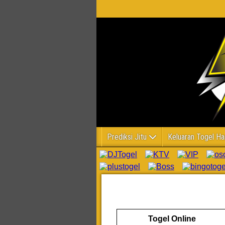
Prediksi Jitu
Keluaran Togel Har
Togel Online