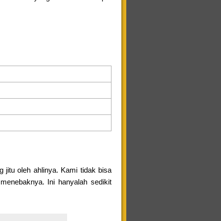
jitu oleh ahlinya. Kami tidak bisa
 menebaknya. Ini hanyalah sedikit