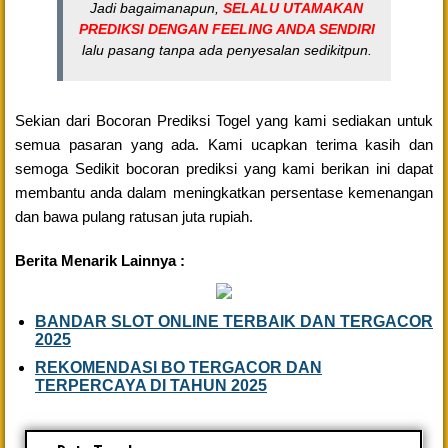
Jadi bagaimanapun,
SELALU UTAMAKAN
PREDIKSI DENGAN FEELING ANDA SENDIRI
lalu pasang tanpa ada penyesalan sedikitpun.
Sekian dari Bocoran Prediksi Togel yang kami sediakan untuk
semua pasaran yang ada. Kami ucapkan terima kasih dan
semoga Sedikit bocoran prediksi yang kami berikan ini dapat
membantu anda dalam meningkatkan persentase kemenangan
dan bawa pulang ratusan juta rupiah.
Berita Menarik Lainnya :
BANDAR SLOT ONLINE TERBAIK DAN TERGACOR
2025
REKOMENDASI BO TERGACOR DAN
TERPERCAYA DI TAHUN 2025