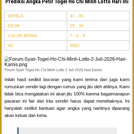
Prediksi Angka Petir Togel Ho Chi Minh Lotto Hari Ini
KEPALA
41 - 06
EKOR
29 - 34
COLOK BEBAS
7 - 5 - 8
4D
8502
Forum Syair Togel Ho Chi Minh Lotto 2 Juli 2026 Hari Kamis
Inilah hasil sedikit bocoran yang kami terima dan juga kami
rumuskan sendiri lagi dengan rumus yang jitu oleh ahlinya. Kami
tidak bisa mengatakan ini akan jitu 100% karena bagaimanapun
pasaran ini fair dan kita sendiri harus dapat menebaknya. Ini
hanyalah sedikit bantuan agar angka yang nantinya dipasang
akan keluar dan kena.