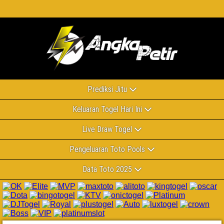
Prediksi Jitu
Keluaran Togel Hari Ini
Live Draw Togel
Pengeluaran Toto Pools
Data Toto 2025