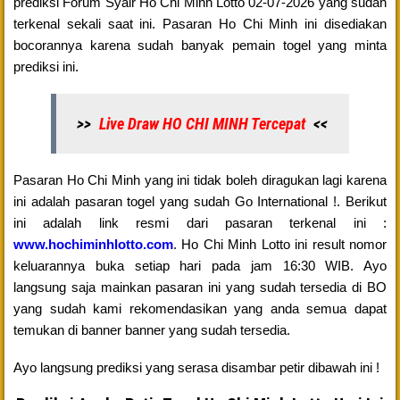
prediksi Forum Syair Ho Chi Minh Lotto 02-07-2026 yang sudah
terkenal sekali saat ini. Pasaran Ho Chi Minh ini disediakan
bocorannya karena sudah banyak pemain togel yang minta
prediksi ini.
>>
Live Draw HO CHI MINH Tercepat
<<
Pasaran Ho Chi Minh yang ini tidak boleh diragukan lagi karena
ini adalah pasaran togel yang sudah Go International !. Berikut
ini adalah link resmi dari pasaran terkenal ini :
www.hochiminhlotto.com
. Ho Chi Minh Lotto ini result nomor
keluarannya buka setiap hari pada jam 16:30 WIB. Ayo
langsung saja mainkan pasaran ini yang sudah tersedia di BO
yang sudah kami rekomendasikan yang anda semua dapat
temukan di banner banner yang sudah tersedia.
Ayo langsung prediksi yang serasa disambar petir dibawah ini !