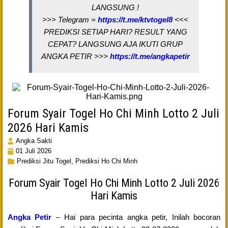
LANGSUNG !
>>> Telegram =
https://t.me/ktvtogel8
<<<
PREDIKSI SETIAP HARI? RESULT YANG
CEPAT? LANGSUNG AJA IKUTI GRUP
ANGKA PETIR >>>
https://t.me/angkapetir
Forum Syair Togel Ho Chi Minh Lotto 2 Juli
2026 Hari Kamis
Angka Sakti
01 Juli 2026
Prediksi Jitu Togel,
Prediksi Ho Chi Minh
Forum Syair Togel Ho Chi Minh Lotto 2 Juli 2026
Hari Kamis
Angka Petir
– Hai para pecinta angka petir, Inilah bocoran