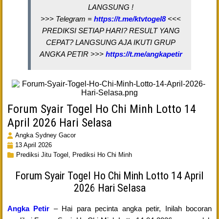
LANGSUNG !
>>> Telegram =
https://t.me/ktvtogel8
<<<
PREDIKSI SETIAP HARI? RESULT YANG
CEPAT? LANGSUNG AJA IKUTI GRUP
ANGKA PETIR >>>
https://t.me/angkapetir
Forum Syair Togel Ho Chi Minh Lotto 14
April 2026 Hari Selasa
Angka Sydney Gacor
13 April 2026
Prediksi Jitu Togel,
Prediksi Ho Chi Minh
Forum Syair Togel Ho Chi Minh Lotto 14 April
2026 Hari Selasa
Angka Petir
– Hai para pecinta angka petir, Inilah bocoran