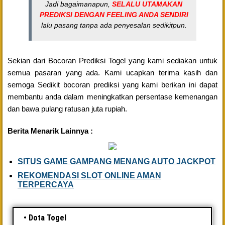
Jadi bagaimanapun,
SELALU UTAMAKAN
PREDIKSI DENGAN FEELING ANDA SENDIRI
lalu pasang tanpa ada penyesalan sedikitpun.
Sekian dari Bocoran Prediksi Togel yang kami sediakan untuk
semua pasaran yang ada. Kami ucapkan terima kasih dan
semoga Sedikit bocoran prediksi yang kami berikan ini dapat
membantu anda dalam meningkatkan persentase kemenangan
dan bawa pulang ratusan juta rupiah.
Berita Menarik Lainnya :
SITUS GAME GAMPANG MENANG AUTO JACKPOT
REKOMENDASI SLOT ONLINE AMAN
TERPERCAYA
Dota Togel