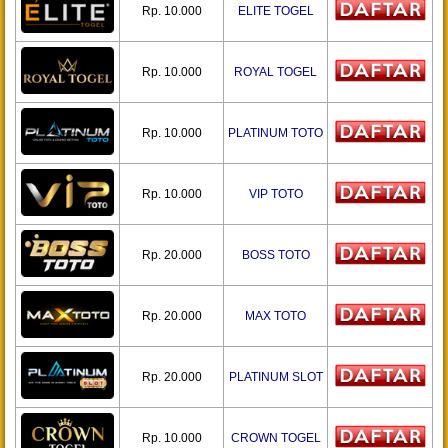
Rp. 10.000
ELITE TOGEL
Rp. 10.000
ROYAL TOGEL
Rp. 10.000
PLATINUM TOTO
Rp. 10.000
VIP TOTO
Rp. 20.000
BOSS TOTO
Rp. 20.000
MAX TOTO
Rp. 20.000
PLATINUM SLOT
Rp. 10.000
CROWN TOGEL