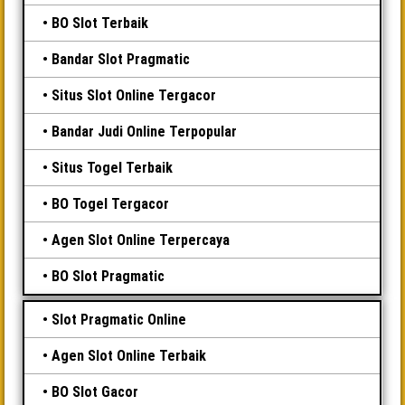
BO Slot Terbaik
Bandar Slot Pragmatic
Situs Slot Online Tergacor
Bandar Judi Online Terpopular
Situs Togel Terbaik
BO Togel Tergacor
Agen Slot Online Terpercaya
BO Slot Pragmatic
Slot Pragmatic Online
Agen Slot Online Terbaik
BO Slot Gacor