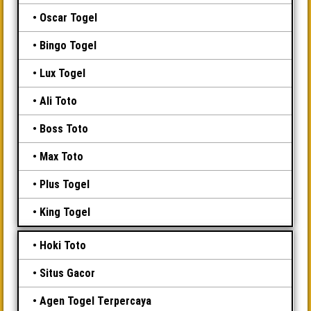
Oscar Togel
Bingo Togel
Lux Togel
Ali Toto
Boss Toto
Max Toto
Plus Togel
King Togel
Hoki Toto
Situs Gacor
Agen Togel Terpercaya