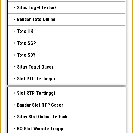
Situs Togel Terbaik
Bandar Toto Online
Toto HK
Toto SGP
Toto SDY
Situs Togel Gacor
Slot RTP Tertinggi
Slot RTP Tertinggi
Bandar Slot RTP Gacor
Situs Slot Online Terbaik
BO Slot Winrate Tinggi