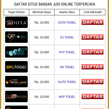
DAFTAR SITUS BANDAR JUDI ONLINE TERPERCAYA
Togel Online
Minimal Depo
Nama Situs
Link Alternatif
Rp. 10.000
DOTA TOGEL
Rp. 10.000
DJ TOGEL
Rp. 10.000
KTV TOGEL
Rp. 10.000
OK TOGEL
Rp. 10.000
AUTO TOGEL
Rp. 10.000
MVP TOGEL