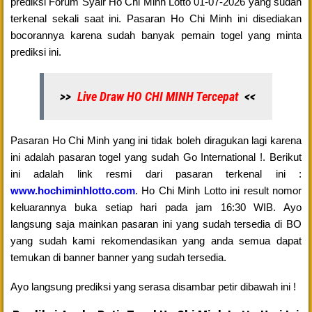
prediksi Forum Syair Ho Chi Minh Lotto 01-07-2026 yang sudah
terkenal sekali saat ini. Pasaran Ho Chi Minh ini disediakan
bocorannya karena sudah banyak pemain togel yang minta
prediksi ini.
>>
Live Draw HO CHI MINH Tercepat
<<
Pasaran Ho Chi Minh yang ini tidak boleh diragukan lagi karena
ini adalah pasaran togel yang sudah Go International !. Berikut
ini adalah link resmi dari pasaran terkenal ini :
www.hochiminhlotto.com
. Ho Chi Minh Lotto ini result nomor
keluarannya buka setiap hari pada jam 16:30 WIB. Ayo
langsung saja mainkan pasaran ini yang sudah tersedia di BO
yang sudah kami rekomendasikan yang anda semua dapat
temukan di banner banner yang sudah tersedia.
Ayo langsung prediksi yang serasa disambar petir dibawah ini !