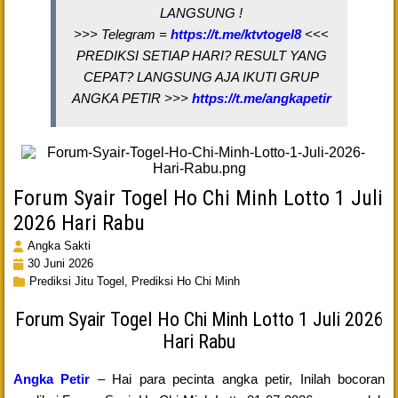
LANGSUNG !
>>> Telegram =
https://t.me/ktvtogel8
<<<
PREDIKSI SETIAP HARI? RESULT YANG
CEPAT? LANGSUNG AJA IKUTI GRUP
ANGKA PETIR >>>
https://t.me/angkapetir
Forum Syair Togel Ho Chi Minh Lotto 1 Juli
2026 Hari Rabu
Angka Sakti
30 Juni 2026
Prediksi Jitu Togel,
Prediksi Ho Chi Minh
Forum Syair Togel Ho Chi Minh Lotto 1 Juli 2026
Hari Rabu
Angka Petir
– Hai para pecinta angka petir, Inilah bocoran