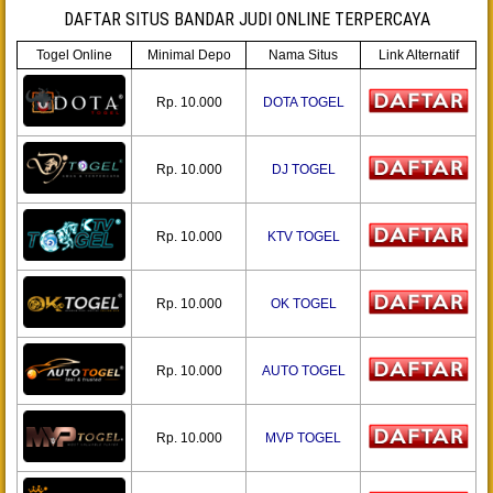
DAFTAR SITUS BANDAR JUDI ONLINE TERPERCAYA
Togel Online
Minimal Depo
Nama Situs
Link Alternatif
Rp. 10.000
DOTA TOGEL
Rp. 10.000
DJ TOGEL
Rp. 10.000
KTV TOGEL
Rp. 10.000
OK TOGEL
Rp. 10.000
AUTO TOGEL
Rp. 10.000
MVP TOGEL