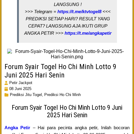
LANGSUNG !
>>> Telegram =
https://t.me/ktvtogel8
<<<
PREDIKSI SETIAP HARI? RESULT YANG
CEPAT? LANGSUNG AJA IKUTI GRUP
ANGKA PETIR >>>
https://t.me/angkapetir
Forum Syair Togel Ho Chi Minh Lotto 9
Juni 2025 Hari Senin
Petir Jackpot
08 Juni 2025
Prediksi Jitu Togel,
Prediksi Ho Chi Minh
Forum Syair Togel Ho Chi Minh Lotto 9 Juni
2025 Hari Senin
Angka Petir
– Hai para pecinta angka petir, Inilah bocoran