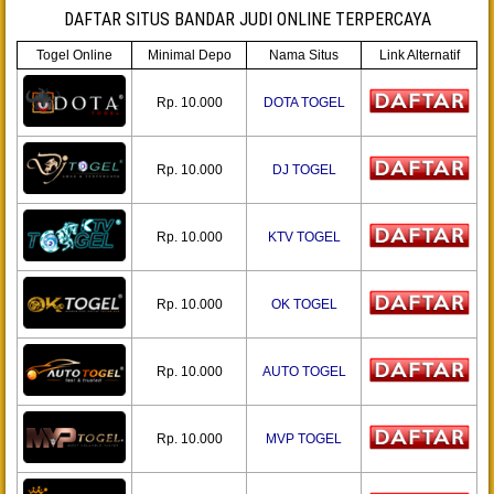
DAFTAR SITUS BANDAR JUDI ONLINE TERPERCAYA
Togel Online
Minimal Depo
Nama Situs
Link Alternatif
Rp. 10.000
DOTA TOGEL
Rp. 10.000
DJ TOGEL
Rp. 10.000
KTV TOGEL
Rp. 10.000
OK TOGEL
Rp. 10.000
AUTO TOGEL
Rp. 10.000
MVP TOGEL