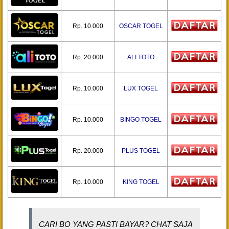
Rp. 10.000
OSCAR TOGEL
Rp. 20.000
ALI TOTO
Rp. 10.000
LUX TOGEL
Rp. 10.000
BINGO TOGEL
Rp. 20.000
PLUS TOGEL
Rp. 10.000
KING TOGEL
CARI BO YANG PASTI BAYAR? CHAT SAJA