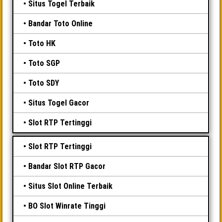
Situs Togel Terbaik
Bandar Toto Online
Toto HK
Toto SGP
Toto SDY
Situs Togel Gacor
Slot RTP Tertinggi
Slot RTP Tertinggi
Bandar Slot RTP Gacor
Situs Slot Online Terbaik
BO Slot Winrate Tinggi