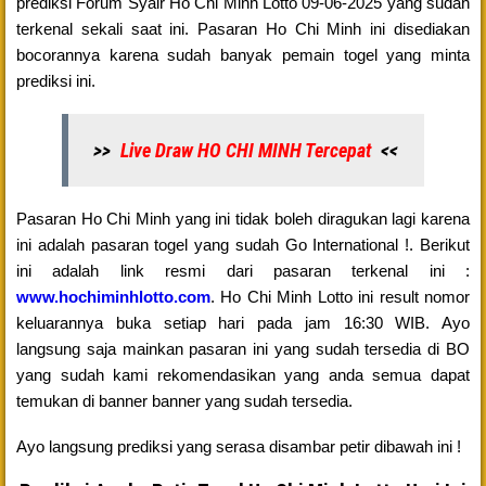
prediksi Forum Syair Ho Chi Minh Lotto 09-06-2025 yang sudah
terkenal sekali saat ini. Pasaran Ho Chi Minh ini disediakan
bocorannya karena sudah banyak pemain togel yang minta
prediksi ini.
>>
Live Draw HO CHI MINH Tercepat
<<
Pasaran Ho Chi Minh yang ini tidak boleh diragukan lagi karena
ini adalah pasaran togel yang sudah Go International !. Berikut
ini adalah link resmi dari pasaran terkenal ini :
www.hochiminhlotto.com
. Ho Chi Minh Lotto ini result nomor
keluarannya buka setiap hari pada jam 16:30 WIB. Ayo
langsung saja mainkan pasaran ini yang sudah tersedia di BO
yang sudah kami rekomendasikan yang anda semua dapat
temukan di banner banner yang sudah tersedia.
Ayo langsung prediksi yang serasa disambar petir dibawah ini !