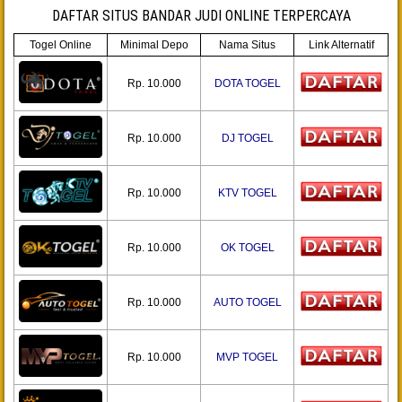
DAFTAR SITUS BANDAR JUDI ONLINE TERPERCAYA
Togel Online
Minimal Depo
Nama Situs
Link Alternatif
Rp. 10.000
DOTA TOGEL
Rp. 10.000
DJ TOGEL
Rp. 10.000
KTV TOGEL
Rp. 10.000
OK TOGEL
Rp. 10.000
AUTO TOGEL
Rp. 10.000
MVP TOGEL