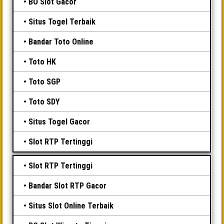
BO Slot Gacor
Situs Togel Terbaik
Bandar Toto Online
Toto HK
Toto SGP
Toto SDY
Situs Togel Gacor
Slot RTP Tertinggi
Slot RTP Tertinggi
Bandar Slot RTP Gacor
Situs Slot Online Terbaik