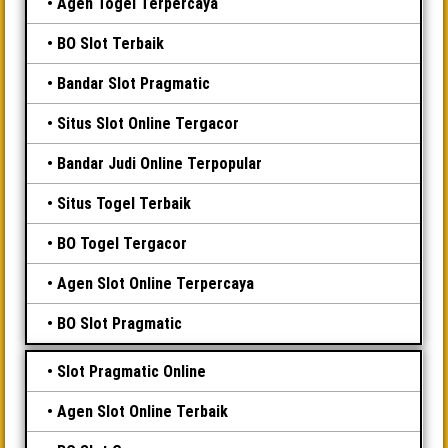
Agen Togel Terpercaya
BO Slot Terbaik
Bandar Slot Pragmatic
Situs Slot Online Tergacor
Bandar Judi Online Terpopular
Situs Togel Terbaik
BO Togel Tergacor
Agen Slot Online Terpercaya
BO Slot Pragmatic
Slot Pragmatic Online
Agen Slot Online Terbaik